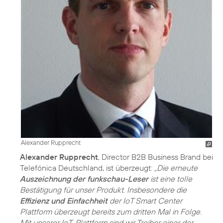
Alexander Rupprecht
Alexander Rupprecht
, Director B2B Business Brand bei
Telefónica Deutschland, ist überzeugt:
„Die erneute
Auszeichnung der funkschau-Leser
ist eine tolle
Bestätigung für unser Produkt. Insbesondere die
Effizienz und Einfachheit
der IoT Smart Center
Plattform überzeugt bereits zum dritten Mal in Folge.
Mit unserer IoT-Plattform sind wir Treiber einer der