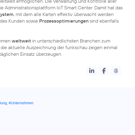
eltweit ermöglichen. Die Verwaltung und Kontrolle aller
e Administrationsplattform IoT Smart Center. Damit hat das
System
, mit dem alle Karten effektiv überwacht werden
f des Kunden sowie
Prozessoptimierungen
sind ebenfalls
kommen
weltweit
in unterschiedlichsten Branchen zum
die aktuelle Auszeichnung der funkschau zeigen einmal
täglichen Einsatz überzeugen.
lung
,
#Unternehmen