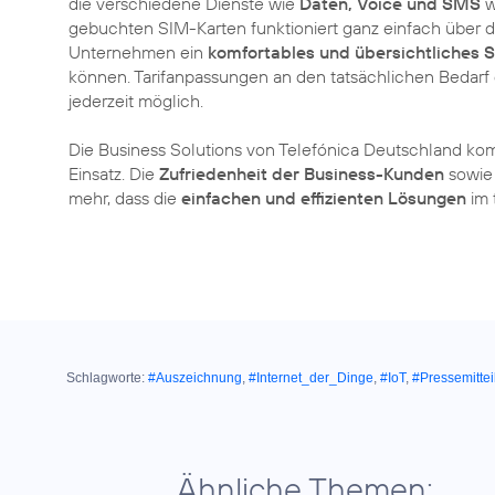
die verschiedene Dienste wie
Daten, Voice und SMS
w
gebuchten SIM-Karten funktioniert ganz einfach über di
Unternehmen ein
komfortables und übersichtliches 
können. Tarifanpassungen an den tatsächlichen Bedar
jederzeit möglich.
Die Business Solutions von Telefónica Deutschland 
Einsatz. Die
Zufriedenheit der Business-Kunden
sowie 
mehr, dass die
einfachen und effizienten Lösungen
im 
Schlagworte:
#Auszeichnung
,
#Internet_der_Dinge
,
#IoT
,
#Pressemittei
Ähnliche Themen: