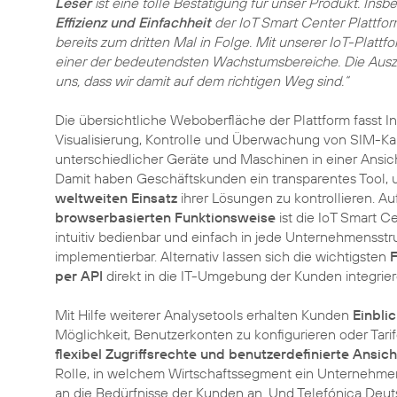
Leser
ist eine tolle Bestätigung für unser Produkt. Insb
Effizienz und Einfachheit
der IoT Smart Center Plattfo
bereits zum dritten Mal in Folge. Mit unserer IoT-Plattfo
einer der bedeutendsten Wachstumsbereiche. Die Ausz
uns, dass wir damit auf dem richtigen Weg sind.“
Die übersichtliche Weboberfläche der Plattform fasst I
Visualisierung, Kontrolle und Überwachung von SIM-Ka
unterschiedlicher Geräte und Maschinen in einer Ansi
Damit haben Geschäftskunden ein transparentes Tool,
weltweiten Einsatz
ihrer Lösungen zu kontrollieren. A
browserbasierten Funktionsweise
ist die IoT Smart C
intuitiv bedienbar und einfach in jede Unternehmensstr
implementierbar. Alternativ lassen sich die wichtigsten
F
per API
direkt in die IT-Umgebung der Kunden integrier
Mit Hilfe weiterer Analysetools erhalten Kunden
Einbli
Möglichkeit, Benutzerkonten zu konfigurieren oder Tari
flexibel Zugriffsrechte und benutzerdefinierte Ansic
Rolle, in welchem Wirtschaftssegment ein Unternehmen a
an die Bedürfnisse der Kunden an. Und Telefónica Deutsc