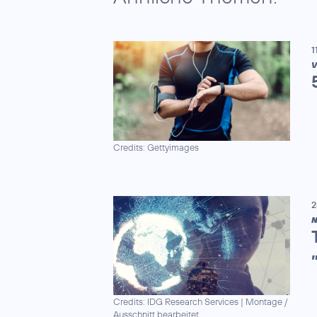
1
V
Credits: Gettyimages
2
N
Credits: IDG Research Services
|
Montage /
Ausschnitt bearbeitet