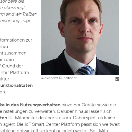
esondere die
rm überzeugt
rm sind wir Treiber
eichnung zeigt
nformationen zur
rten
cht zusammen.
 um den
uf Grund der
enter Plattform
Alexander Rupprecht
uktur
unktionalitäten
en.
cke in das Nutzungsverhalten
einzelner Geräte sowie die
feinstellungen zu verwalten. Darüber hinaus lassen sich
hten
für Mitarbeiter darüber steuern. Dabei spielt es keine
giert. Die IoT Smart Center Plattform passt sich weltweit
hland entwickelt sie kontinuierlich weiter: Seit Mitte