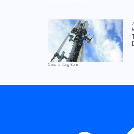
3
M
Credits: Jörg Borm