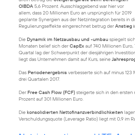
OIBDA
5,6 Prozent. Ausschlaggebend war hier vor
allem, dass 20 Millionen Euro an ursprünglich für 2019
geplante Synergien aus der Netzintegration bereits i
Regulierungseffekte eingerechnet betrug der
Anstieg i
Die
Dynamik im Netzausbau und -umbau
spiegelt sic
Monaten belief sich der
CapEx
auf 740 Millionen Euro, 
Quartal lag der Schwerpunkt der diesjährigen Investitio
liegt das Unternehmen damit auf Kurs, seine
Jahrespro
Das
Periodenergebnis
verbesserte sich auf minus 123 M
drei Quartalen 2017.
Der
Free Cash Flow (FCF)
steigerte sich in den erst
Prozent auf 301 Millionen Euro.
Die
konsolidierten Nettofinanzverbindlichkeiten
lagen
Verschuldungsquote (Leverage Ratio) liegt mit 0,9 im 