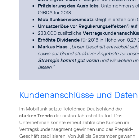
Präzisierung des Ausblicks
: Unternehmen sieh
OIBDA für 2018
Mobilfunkserviceumsatz
steigt in ersten dre
Umsatzerlöse vor Regulierungseffekten
auf 
3)
233.000 zusätzliche
Vertragskundenanschlü
Erhöhte Dividende
für 2018 in Höhe von 0,27 
Markus Haas
:
„Unser Geschäft entwickelt sich
sowie auf Grund attraktiver Angebote für unse
Strategie kommt gut voran
und wir wollen uns
lassen.“
Kundenanschlüsse und Daten
Im Mobilfunk setzte Telefónica Deutschland die
starken Trends
der ersten Jahreshälfte fort. Das
Unternehmen konnte erneut zahlreiche Kunden im
Vertragskundensegment gewinnen und das Prepaid-
Geschäft stabilisieren. Von Juli bis September gewann