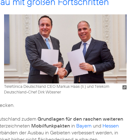
au mit großen Fortschritten
Telefónica Deutschland CEO Markus Haas (li.) und Telekom
Deutschland-Chef Dirk Wössner
ecken.
eutschland zudem
Grundlagen für den raschen weiteren
nterzeichneten
Mobilfunkpakten
in
Bayern
und
Hessen
verbänden der Ausbau in Gebieten verbessert werden, in
hkeit bisher nicht flächendeckend ausbauten.