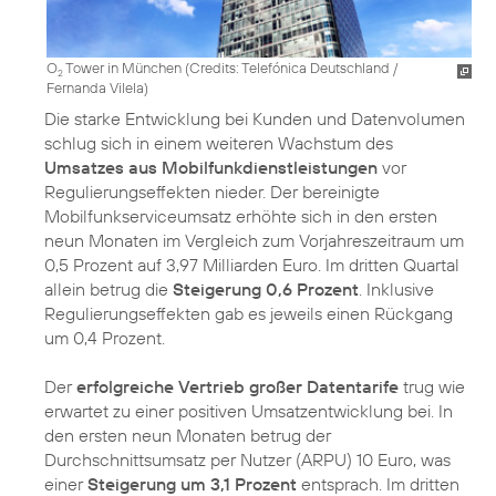
O
Tower in München (
Credits: Telefónica Deutschland /
2
Fernanda Vilela
)
Die starke Entwicklung bei Kunden und Datenvolumen
schlug sich in einem weiteren Wachstum des
Umsatzes aus Mobilfunkdienstleistungen
vor
Regulierungseffekten nieder. Der bereinigte
Mobilfunkserviceumsatz erhöhte sich in den ersten
neun Monaten im Vergleich zum Vorjahreszeitraum um
0,5 Prozent auf 3,97 Milliarden Euro. Im dritten Quartal
allein betrug die
Steigerung 0,6 Prozent
. Inklusive
Regulierungseffekten gab es jeweils einen Rückgang
um 0,4 Prozent.
Der
erfolgreiche Vertrieb großer Datentarife
trug wie
erwartet zu einer positiven Umsatzentwicklung bei. In
den ersten neun Monaten betrug der
Durchschnittsumsatz per Nutzer (ARPU) 10 Euro, was
einer
Steigerung um 3,1 Prozent
entsprach. Im dritten