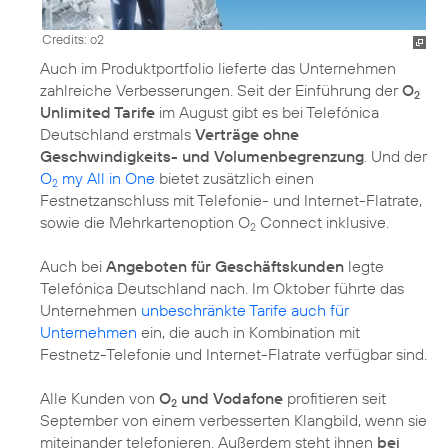
Credits: o2
Auch im Produktportfolio lieferte das Unternehmen
zahlreiche Verbesserungen. Seit der Einführung der
O
2
Unlimited Tarife
im August gibt es bei Telefónica
Deutschland erstmals
Verträge ohne
Geschwindigkeits- und Volumenbegrenzung
. Und der
O
my All in One
bietet zusätzlich einen
2
Festnetzanschluss mit Telefonie- und Internet-Flatrate,
sowie die Mehrkartenoption O
Connect inklusive.
2
Auch bei
Angeboten für Geschäftskunden
legte
Telefónica Deutschland nach. Im Oktober führte das
Unternehmen
unbeschränkte Tarife auch für
Unternehmen
ein, die auch in Kombination mit
Festnetz-Telefonie und Internet-Flatrate verfügbar sind.
Alle Kunden von
O
und Vodafone
profitieren seit
2
September von einem verbesserten Klangbild, wenn sie
miteinander telefonieren. Außerdem steht ihnen
bei