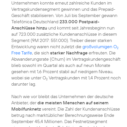
Unternehmen konnte erneut zahlreiche Kunden im
Vertragskundensegment gewinnen und das Prepaid-
Geschäft stabilisieren. Von Juli bis September gewann
Telefónica Deutschland
233.000 Postpaid-
Anschlüsse hinzu
und kommt seit Jahresbeginn nun
auf 723.000 zusätzliche Kundenanschlüsse in diesem
Segment (9M 2017: 551.000). Treiber dieser starken
Entwicklung waren nicht zuletzt die
großvolumigen O
2
Free Tarife
, die sich
starker Nachfrage
erfreuten. Die
Abwanderungsrate (Churn) im Vertragskundengeschäft
blieb sowohl im Quartal als auch auf neun Monate
gesehen mit 1,6 Prozent stabil auf niedrigem Niveau,
wobei sie unter O
Vertragskunden mit 1,4 Prozent noch
2
darunter lag.
Nach wie vor bleibt das Unternehmen der deutsche
Anbieter, der
die meisten Menschen auf seinem
Mobilfunknetz
vereint. Die Zahl der Kundenanschlüsse
betrug nach marktüblicher Berechnungsweise Ende
September 45,4 Millionen. Das Festnetzsegment