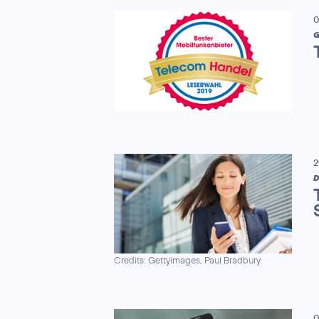
0
G
2
D
Credits: Gettyimages, Paul Bradbury
0