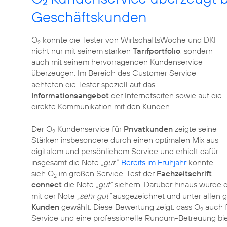
2
Geschäftskunden
O
konnte die Tester von WirtschaftsWoche und DKI
2
nicht nur mit seinem starken
Tarifportfolio
, sondern
auch mit seinem hervorragenden Kundenservice
überzeugen. Im Bereich des Customer Service
achteten die Tester speziell auf das
Informationsangebot
der Internetseiten sowie auf die
direkte Kommunikation mit den Kunden.
Der O
Kundenservice für
Privatkunden
zeigte seine
2
Stärken insbesondere durch einen optimalen Mix aus
digitalem und persönlichem Service und erhielt dafür
insgesamt die Note
„gut“
.
Bereits im Frühjahr
konnte
sich O
im großen Service-Test der
Fachzeitschrift
2
connect
die Note
„gut“
sichern. Darüber hinaus wurde 
mit der Note
„sehr gut“
ausgezeichnet und unter allen g
Kunden
gewählt. Diese Bewertung zeigt, dass O
auch f
2
Service und eine professionelle Rundum-Betreuung bie