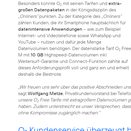
Besonders konnte O
mit seinen Tarifen und
extra-
2
großen Datenpaketen
in der Königsdisziplin des
„Onliners“
punkten. Zu der Kategorie des
„Onliners“
zählen Kunden, die ihr Smartphone hauptsächlich für
datenintensive Anwendungen
– wie zum Beispiel
Internet- und Videotelefonie sowie WhatsApp und
YouTube – nutzen und dafür jede Menge
Datenvolumen benötigen. Der datenstarke Tarif O
Free
2
M mit
10 GB
Highspeed-Datenvolumen inkl.
Weitersurf-Garantie und Connect-Funktion zahlte auf
dieses Anforderungsprofil voll und ganz ein und erhielt
deshalb die Bestnote.
„Wir freuen uns sehr über das positive Abschneiden un
sagt
Wolfgang Metze
, Privatkundenvorstand bei Telef
unsere O
Free Tarife mit extragroßem Datenvolumen g
2
haben. Zudem unterstreicht es unser Versprechen, dass
ohne Kompromisse zugänglich machen.“
O
Kundenservice überzeugt be