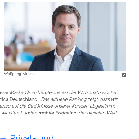
Wolfgang Metze
serer Marke O
im Vergleichstest der Wirtschaftswoche“
,
2
ónica Deutschland.
„Das aktuelle Ranking zeigt, dass wir
enau auf die Bedürfnisse unserer Kunden abgestimmt
 wir allen Kunden
mobile Freiheit
in der digitalen Welt
i Privat- und