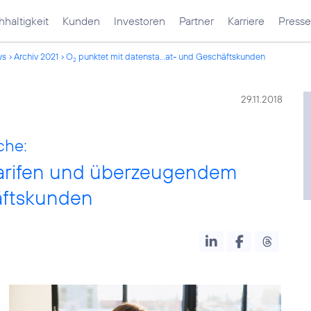
haltigkeit
Kunden
Investoren
Partner
Karriere
Presse
ws
Archiv 2021
O
punktet mit datensta...at- und Geschäftskunden
2
29.11.2018
che:
Tarifen und überzeugendem
häftskunden