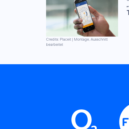
„
Credits: Placeit
|
Montage, Ausschnitt
bearbeitet