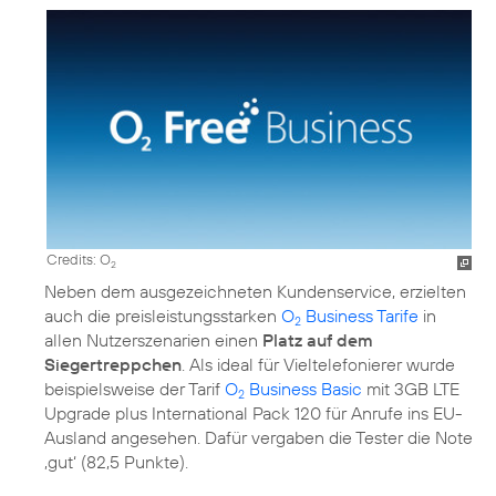
Credits: O
2
Neben dem ausgezeichneten Kundenservice, erzielten
auch die preisleistungsstarken
O
Business Tarife
in
2
allen Nutzerszenarien einen
Platz auf dem
Siegertreppchen
. Als ideal für Vieltelefonierer wurde
beispielsweise der Tarif
O
Business Basic
mit 3GB LTE
2
Upgrade plus International Pack 120 für Anrufe ins EU-
Ausland angesehen. Dafür vergaben die Tester die Note
‚gut‘ (82,5 Punkte).