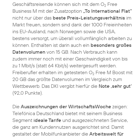
Geschäftsreisende können sich mit dem O
Free
2
Business M mit der Zusatzoption
„To International Flat“
nicht nur über das
beste Preis-Leistungsverhältnis
im
Markt freuen, sondern sind dank der 1000 Freieinheiten
ins EU-Ausland, nach Norwegen sowie die USA,
bestens versorgt, um überall vollumfänglich arbeiten zu
können. Enthalten ist darin auch ein
besonders großes
Datenvolumen
von 15 GB. Nach Verbrauch kann
zudem immer noch mit einer Geschwindigkeit von bis
zu 1 Mbit/s (statt 64 Kbit/s) weitergesurft werden.
Freiberufler erhalten im getesteten O
Free M Boost mit
2
20 GB das größte Datenvolumen im Vergleich zum
Wettbewerb. Das DKI vergibt hierfür die
Note ‚sehr gut‘
(92,0 Punkte).
Die
Auszeichnungen der WirtschaftsWoche
zeigen:
Telefónica Deutschland bietet mit seinem Business
Segment
ideale Tarife
und ausgezeichneten Service,
die ganz am Kundennutzen ausgerichtet sind. Damit
gestaltet der Mobilfunkanbieter die
Arbeitswelt für