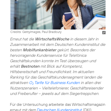
Credits: Gettyimages, Paul Bradbury
Erneut hat die
WirtschaftsWoche
in diesem Jahr in
Zusammenarbeit mit dem Deutschen Kundeninstitut die
besten
Mobilfunkanbieter
gekürt. Besonders der
hervorragende Kundenservice für Telefónica
Geschäftskunden konnte im Test überzeugen und
erhält
Bestnoten
mit Blick auf Kompetenz,
Hilfsbereitschaft und Freundlichkeit. Im aktuellen
Ranking für das Geschäftskundensegment landen die
attraktiven
O
Tarife für Business Kunden
in allen drei
2
Nutzerszenarien – Vieltelefonierer, Geschäftsreisender
und Freiberufler – jeweils auf dem Siegertreppchen.
Für die Untersuchung arbeitete das Wirtschaftsmagazin
erneut mit dem
Deutschen Kundeninstitut
(DKI)