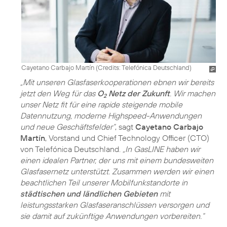
Cayetano Carbajo Martín (
Credits: Telefónica Deutschland
)
„Mit unseren Glasfaserkooperationen ebnen wir bereits
jetzt den Weg für das
O
Netz der Zukunft
. Wir machen
2
unser Netz fit für eine rapide steigende mobile
Datennutzung, moderne Highspeed-Anwendungen
und neue Geschäftsfelder“
, sagt
Cayetano Carbajo
Martín
, Vorstand und Chief Technology Officer (CTO)
von Telefónica Deutschland.
„In GasLINE haben wir
einen idealen Partner, der uns mit einem bundesweiten
Glasfasernetz unterstützt. Zusammen werden wir einen
beachtlichen Teil unserer Mobilfunkstandorte in
städtischen und ländlichen Gebieten
mit
leistungsstarken Glasfaseranschlüssen versorgen und
sie damit auf zukünftige Anwendungen vorbereiten.“