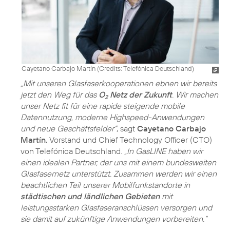
Cayetano Carbajo Martín (
Credits: Telefónica Deutschland
)
„Mit unseren Glasfaserkooperationen ebnen wir bereits
jetzt den Weg für das
O
Netz der Zukunft
. Wir machen
2
unser Netz fit für eine rapide steigende mobile
Datennutzung, moderne Highspeed-Anwendungen
und neue Geschäftsfelder“
, sagt
Cayetano Carbajo
Martín
, Vorstand und Chief Technology Officer (CTO)
von Telefónica Deutschland.
„In GasLINE haben wir
einen idealen Partner, der uns mit einem bundesweiten
Glasfasernetz unterstützt. Zusammen werden wir einen
beachtlichen Teil unserer Mobilfunkstandorte in
städtischen und ländlichen Gebieten
mit
leistungsstarken Glasfaseranschlüssen versorgen und
sie damit auf zukünftige Anwendungen vorbereiten.“