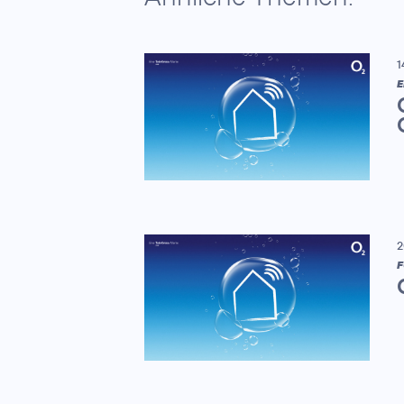
1
E
2
F