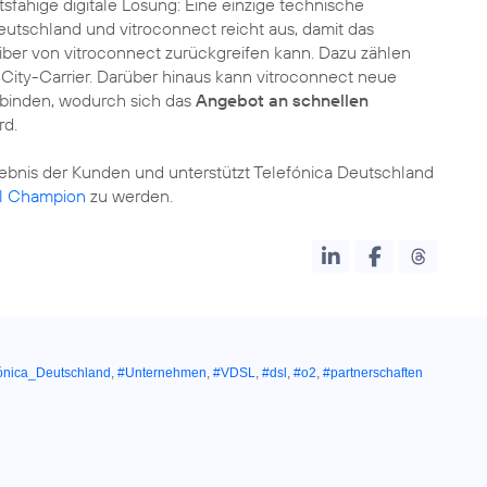
sfähige digitale Lösung: Eine einzige technische
utschland und vitroconnect reicht aus, damit das
ber von vitroconnect zurückgreifen kann. Dazu zählen
City-Carrier. Darüber hinaus kann vitroconnect neue
anbinden, wodurch sich das
Angebot an schnellen
rd.
ebnis der Kunden und unterstützt Telefónica Deutschland
al Champion
zu werden.
ónica_Deutschland
,
#Unternehmen
,
#VDSL
,
#dsl
,
#o2
,
#partnerschaften