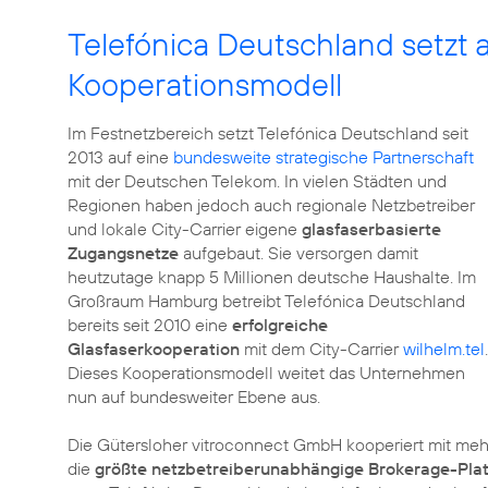
Telefónica Deutschland setzt a
Kooperationsmodell
Im Festnetzbereich setzt Telefónica Deutschland seit
2013 auf eine
bundesweite strategische Partnerschaft
mit der Deutschen Telekom. In vielen Städten und
Regionen haben jedoch auch regionale Netzbetreiber
und lokale City-Carrier eigene
glasfaserbasierte
Zugangsnetze
aufgebaut. Sie versorgen damit
heutzutage knapp 5 Millionen deutsche Haushalte. Im
Großraum Hamburg betreibt Telefónica Deutschland
bereits seit 2010 eine
erfolgreiche
Glasfaserkooperation
mit dem City-Carrier
wilhelm.tel
.
Dieses Kooperationsmodell weitet das Unternehmen
nun auf bundesweiter Ebene aus.
Die Gütersloher vitroconnect GmbH kooperiert mit meh
die
größte netzbetreiberunabhängige Brokerage-Pla