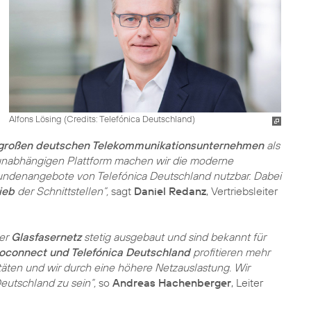
Alfons Lösing (
Credits: Telefónica Deutschland
)
großen deutschen Telekommunikationsunternehmen
als
unabhängigen Plattform machen wir die moderne
dkundenangebote von Telefónica Deutschland nutzbar. Dabei
ieb
der Schnittstellen“,
sagt
Daniel Redanz
, Vertriebsleiter
ser
Glasfasernetz
stetig ausgebaut und sind bekannt für
oconnect und Telefónica Deutschland
profitieren mehr
äten und wir durch eine höhere Netzauslastung. Wir
Deutschland zu sein“,
so
Andreas Hachenberger
, Leiter