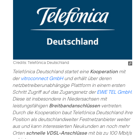
Credits: Telefónica Deutschland
Telefónica Deutschland startet eine
Kooperation
mit
der
vitroconnect GmbH
und erhält über deren
netzbetreiberunabhängige Plattform in einem ersten
Schritt Zugriff auf das Zugangsnetz der
EWE TEL GmbH
.
Diese ist insbesondere in Niedersachsen mit
leistungsfähigen
Breitbandanschlüssen
vertreten.
Durch die Kooperation baut Telefónica Deutschland ihre
Position als deutschlandweiter Festnetzanbieter weiter
aus und kann interessierten Neukunden an noch mehr
Orten
schnelle VDSL-Anschlüsse
mit bis zu 100 Mbit/s