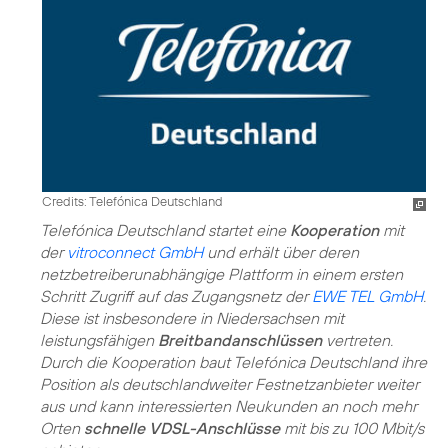
Credits: Telefónica Deutschland
Telefónica Deutschland startet eine
Kooperation
mit
der
vitroconnect GmbH
und erhält über deren
netzbetreiberunabhängige Plattform in einem ersten
Schritt Zugriff auf das Zugangsnetz der
EWE TEL GmbH
.
Diese ist insbesondere in Niedersachsen mit
leistungsfähigen
Breitbandanschlüssen
vertreten.
Durch die Kooperation baut Telefónica Deutschland ihre
Position als deutschlandweiter Festnetzanbieter weiter
aus und kann interessierten Neukunden an noch mehr
Orten
schnelle VDSL-Anschlüsse
mit bis zu 100 Mbit/s