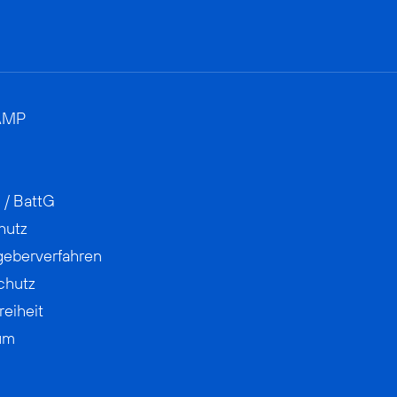
AMP
 / BattG
hutz
geberverfahren
chutz
reiheit
um