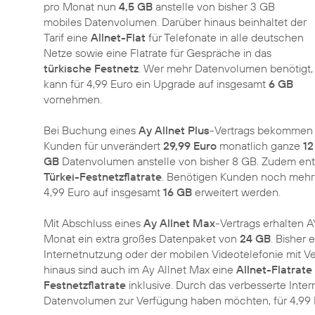
pro Monat nun
4,5 GB
anstelle von bisher 3 GB
mobiles Datenvolumen. Darüber hinaus beinhaltet der
Tarif eine
Allnet-Flat
für Telefonate in alle deutschen
Netze sowie eine Flatrate für Gespräche in das
türkische Festnetz
. Wer mehr Datenvolumen benötigt,
kann für 4,99 Euro ein Upgrade auf insgesamt
6 GB
vornehmen.
Bei Buchung eines
Ay Allnet Plus
-Vertrags bekommen
Kunden für unverändert
29,99 Euro
monatlich ganze
12
GB
Datenvolumen anstelle von bisher 8 GB. Zudem enthä
Türkei-Festnetzflatrate
. Benötigen Kunden noch mehr
4,99 Euro auf insgesamt
16 GB
erweitert werden.
Mit Abschluss eines
Ay Allnet Max
-Vertrags erhalten 
Monat ein extra großes Datenpaket von
24 GB
. Bisher 
Internetnutzung oder der mobilen Videotelefonie mit 
hinaus sind auch im Ay Allnet Max eine
Allnet-Flatrate
Festnetzflatrate
inklusive. Durch das verbesserte Int
Datenvolumen zur Verfügung haben möchten, für 4,99