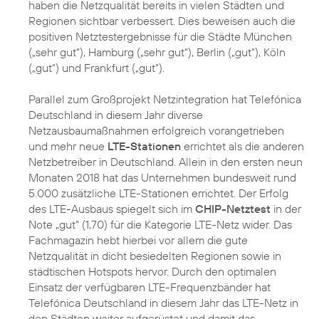
haben die Netzqualität bereits in vielen Städten und
Regionen sichtbar verbessert. Dies beweisen auch die
positiven Netztestergebnisse für die Städte München
(„sehr gut“), Hamburg („sehr gut“), Berlin („gut“), Köln
(„gut“) und Frankfurt („gut“).
Parallel zum Großprojekt Netzintegration hat Telefónica
Deutschland in diesem Jahr diverse
Netzausbaumaßnahmen erfolgreich vorangetrieben
und mehr neue
LTE-Stationen
errichtet als die anderen
Netzbetreiber in Deutschland. Allein in den ersten neun
Monaten 2018 hat das Unternehmen bundesweit rund
5.000 zusätzliche LTE-Stationen errichtet. Der Erfolg
des LTE-Ausbaus spiegelt sich im
CHIP-Netztest
in der
Note „gut“ (1,70) für die Kategorie LTE-Netz wider. Das
Fachmagazin hebt hierbei vor allem die gute
Netzqualität in dicht besiedelten Regionen sowie in
städtischen Hotspots hervor. Durch den optimalen
Einsatz der verfügbaren LTE-Frequenzbänder hat
Telefónica Deutschland in diesem Jahr das LTE-Netz in
den Städten weiter aufgerüstet und damit das