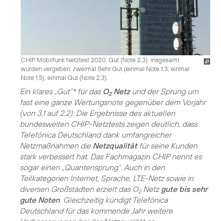
CHIP Mobilfunk Netztest 2020: Gut (Note 2,3); insgesamt
wurden vergeben: zweimal Sehr Gut (einmal Note 1,3; einmal
Note 1,5), einmal Gut (Note 2,3).
Ein klares „Gut“* für das
O
Netz
und der Sprung um
2
fast eine ganze Wertungsnote gegenüber dem Vorjahr
(von 3,1 auf 2,2): Die Ergebnisse des aktuellen
bundesweiten CHIP-Netztests zeigen deutlich, dass
Telefónica Deutschland dank umfangreicher
Netzmaßnahmen die
Netzqualität
für seine Kunden
stark verbessert hat. Das Fachmagazin CHIP nennt es
sogar einen „Quantensprung“. Auch in den
Teilkategorien Internet, Sprache, LTE-Netz sowie in
diversen Großstädten erzielt das O
Netz
gute bis sehr
2
gute Noten
. Gleichzeitig kündigt Telefónica
Deutschland für das kommende Jahr weitere