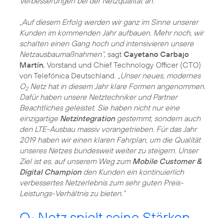
Verbesserungen bei der Netzqualität an.
„Auf diesem Erfolg werden wir ganz im Sinne unserer
Kunden im kommenden Jahr aufbauen. Mehr noch, wir
schalten einen Gang hoch und intensivieren unsere
Netzausbaumaßnahmen“
, sagt
Cayetano Carbajo
Martín
, Vorstand und Chief Technology Officer (CTO)
von Telefónica Deutschland.
„Unser neues, modernes
O
Netz hat in diesem Jahr klare Formen angenommen.
2
Dafür haben unsere Netztechniker und Partner
Beachtliches geleistet. Sie haben nicht nur eine
einzigartige
Netzintegration
gestemmt, sondern auch
den LTE-Ausbau massiv vorangetrieben. Für das Jahr
2019 haben wir einen klaren Fahrplan, um die Qualität
unseres Netzes bundesweit weiter zu steigern. Unser
Ziel ist es, auf unserem Weg zum
Mobile Customer &
Digital Champion
den Kunden ein kontinuierlich
verbessertes Netzerlebnis zum sehr guten Preis-
Leistungs-Verhältnis zu bieten.“
O
Netz spielt seine Stärken