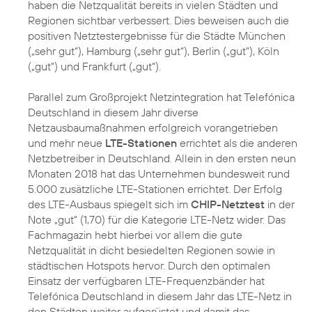
haben die Netzqualität bereits in vielen Städten und
Regionen sichtbar verbessert. Dies beweisen auch die
positiven Netztestergebnisse für die Städte München
(„sehr gut“), Hamburg („sehr gut“), Berlin („gut“), Köln
(„gut“) und Frankfurt („gut“).
Parallel zum Großprojekt Netzintegration hat Telefónica
Deutschland in diesem Jahr diverse
Netzausbaumaßnahmen erfolgreich vorangetrieben
und mehr neue
LTE-Stationen
errichtet als die anderen
Netzbetreiber in Deutschland. Allein in den ersten neun
Monaten 2018 hat das Unternehmen bundesweit rund
5.000 zusätzliche LTE-Stationen errichtet. Der Erfolg
des LTE-Ausbaus spiegelt sich im
CHIP-Netztest
in der
Note „gut“ (1,70) für die Kategorie LTE-Netz wider. Das
Fachmagazin hebt hierbei vor allem die gute
Netzqualität in dicht besiedelten Regionen sowie in
städtischen Hotspots hervor. Durch den optimalen
Einsatz der verfügbaren LTE-Frequenzbänder hat
Telefónica Deutschland in diesem Jahr das LTE-Netz in
den Städten weiter aufgerüstet und damit das