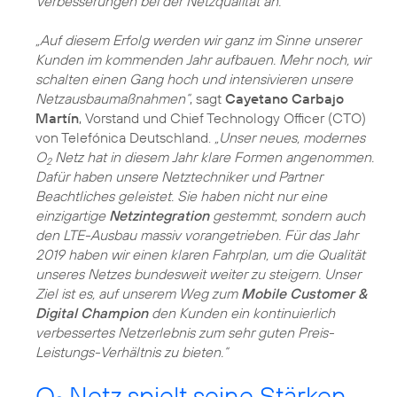
Verbesserungen bei der Netzqualität an.
„Auf diesem Erfolg werden wir ganz im Sinne unserer
Kunden im kommenden Jahr aufbauen. Mehr noch, wir
schalten einen Gang hoch und intensivieren unsere
Netzausbaumaßnahmen“
, sagt
Cayetano Carbajo
Martín
, Vorstand und Chief Technology Officer (CTO)
von Telefónica Deutschland.
„Unser neues, modernes
O
Netz hat in diesem Jahr klare Formen angenommen.
2
Dafür haben unsere Netztechniker und Partner
Beachtliches geleistet. Sie haben nicht nur eine
einzigartige
Netzintegration
gestemmt, sondern auch
den LTE-Ausbau massiv vorangetrieben. Für das Jahr
2019 haben wir einen klaren Fahrplan, um die Qualität
unseres Netzes bundesweit weiter zu steigern. Unser
Ziel ist es, auf unserem Weg zum
Mobile Customer &
Digital Champion
den Kunden ein kontinuierlich
verbessertes Netzerlebnis zum sehr guten Preis-
Leistungs-Verhältnis zu bieten.“
O
Netz spielt seine Stärken