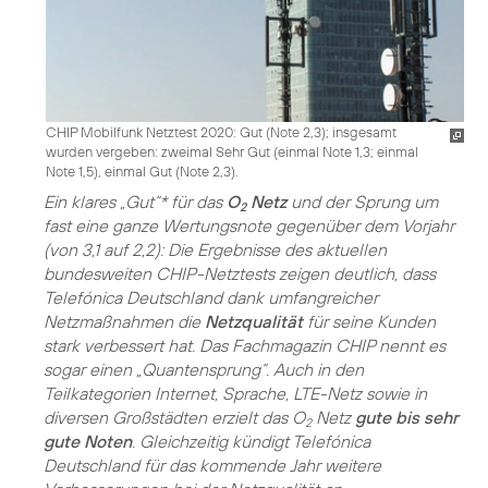
CHIP Mobilfunk Netztest 2020: Gut (Note 2,3); insgesamt
wurden vergeben: zweimal Sehr Gut (einmal Note 1,3; einmal
Note 1,5), einmal Gut (Note 2,3).
Ein klares „Gut“* für das
O
Netz
und der Sprung um
2
fast eine ganze Wertungsnote gegenüber dem Vorjahr
(von 3,1 auf 2,2): Die Ergebnisse des aktuellen
bundesweiten CHIP-Netztests zeigen deutlich, dass
Telefónica Deutschland dank umfangreicher
Netzmaßnahmen die
Netzqualität
für seine Kunden
stark verbessert hat. Das Fachmagazin CHIP nennt es
sogar einen „Quantensprung“. Auch in den
Teilkategorien Internet, Sprache, LTE-Netz sowie in
diversen Großstädten erzielt das O
Netz
gute bis sehr
2
gute Noten
. Gleichzeitig kündigt Telefónica
Deutschland für das kommende Jahr weitere