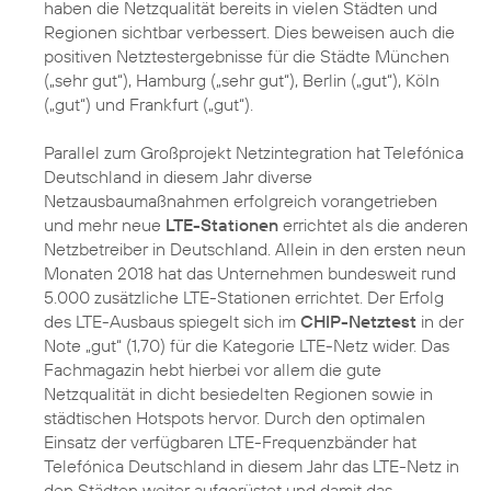
haben die Netzqualität bereits in vielen Städten und
Regionen sichtbar verbessert. Dies beweisen auch die
positiven Netztestergebnisse für die Städte München
(„sehr gut“), Hamburg („sehr gut“), Berlin („gut“), Köln
(„gut“) und Frankfurt („gut“).
Parallel zum Großprojekt Netzintegration hat Telefónica
Deutschland in diesem Jahr diverse
Netzausbaumaßnahmen erfolgreich vorangetrieben
und mehr neue
LTE-Stationen
errichtet als die anderen
Netzbetreiber in Deutschland. Allein in den ersten neun
Monaten 2018 hat das Unternehmen bundesweit rund
5.000 zusätzliche LTE-Stationen errichtet. Der Erfolg
des LTE-Ausbaus spiegelt sich im
CHIP-Netztest
in der
Note „gut“ (1,70) für die Kategorie LTE-Netz wider. Das
Fachmagazin hebt hierbei vor allem die gute
Netzqualität in dicht besiedelten Regionen sowie in
städtischen Hotspots hervor. Durch den optimalen
Einsatz der verfügbaren LTE-Frequenzbänder hat
Telefónica Deutschland in diesem Jahr das LTE-Netz in
den Städten weiter aufgerüstet und damit das