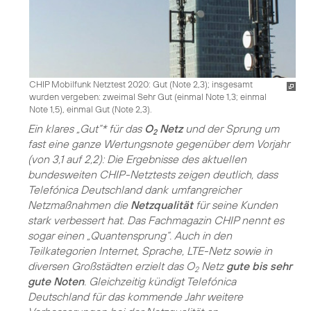
CHIP Mobilfunk Netztest 2020: Gut (Note 2,3); insgesamt
wurden vergeben: zweimal Sehr Gut (einmal Note 1,3; einmal
Note 1,5), einmal Gut (Note 2,3).
Ein klares „Gut“* für das
O
Netz
und der Sprung um
2
fast eine ganze Wertungsnote gegenüber dem Vorjahr
(von 3,1 auf 2,2): Die Ergebnisse des aktuellen
bundesweiten CHIP-Netztests zeigen deutlich, dass
Telefónica Deutschland dank umfangreicher
Netzmaßnahmen die
Netzqualität
für seine Kunden
stark verbessert hat. Das Fachmagazin CHIP nennt es
sogar einen „Quantensprung“. Auch in den
Teilkategorien Internet, Sprache, LTE-Netz sowie in
diversen Großstädten erzielt das O
Netz
gute bis sehr
2
gute Noten
. Gleichzeitig kündigt Telefónica
Deutschland für das kommende Jahr weitere