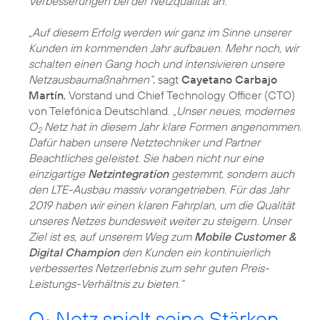
Verbesserungen bei der Netzqualität an.
„Auf diesem Erfolg werden wir ganz im Sinne unserer
Kunden im kommenden Jahr aufbauen. Mehr noch, wir
schalten einen Gang hoch und intensivieren unsere
Netzausbaumaßnahmen“
, sagt
Cayetano Carbajo
Martín
, Vorstand und Chief Technology Officer (CTO)
von Telefónica Deutschland.
„Unser neues, modernes
O
Netz hat in diesem Jahr klare Formen angenommen.
2
Dafür haben unsere Netztechniker und Partner
Beachtliches geleistet. Sie haben nicht nur eine
einzigartige
Netzintegration
gestemmt, sondern auch
den LTE-Ausbau massiv vorangetrieben. Für das Jahr
2019 haben wir einen klaren Fahrplan, um die Qualität
unseres Netzes bundesweit weiter zu steigern. Unser
Ziel ist es, auf unserem Weg zum
Mobile Customer &
Digital Champion
den Kunden ein kontinuierlich
verbessertes Netzerlebnis zum sehr guten Preis-
Leistungs-Verhältnis zu bieten.“
O
Netz spielt seine Stärken