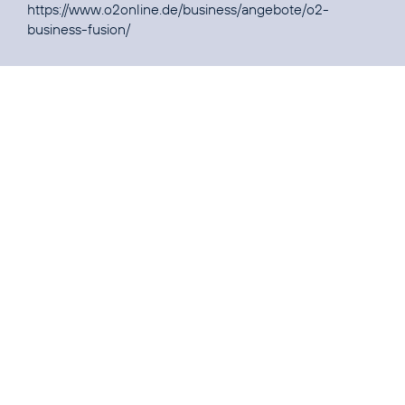
https://www.o2online.de/business/angebote/o2-
business-fusion/