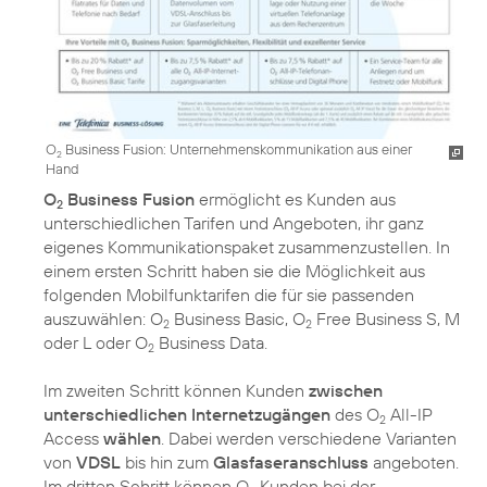
O
Business Fusion: Unternehmenskommunikation aus einer
2
Hand
O
Business Fusion
ermöglicht es Kunden aus
2
unterschiedlichen Tarifen und Angeboten, ihr ganz
eigenes Kommunikationspaket zusammenzustellen. In
einem ersten Schritt haben sie die Möglichkeit aus
folgenden Mobilfunktarifen die für sie passenden
auszuwählen: O
Business Basic, O
Free Business S, M
2
2
oder L oder O
Business Data.
2
Im zweiten Schritt können Kunden
zwischen
unterschiedlichen Internetzugängen
des O
All-IP
2
Access
wählen
. Dabei werden verschiedene Varianten
von
VDSL
bis hin zum
Glasfaseranschluss
angeboten.
Im dritten Schritt können O
Kunden bei der