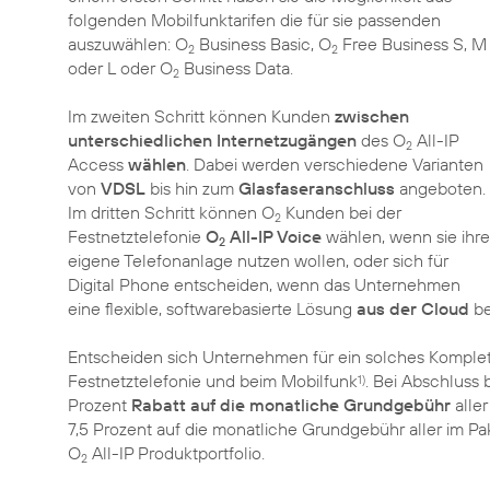
folgenden Mobilfunktarifen die für sie passenden
auszuwählen: O
Business Basic, O
Free Business S, M
2
2
oder L oder O
Business Data.
2
Im zweiten Schritt können Kunden
zwischen
unterschiedlichen Internetzugängen
des O
All-IP
2
Access
wählen
. Dabei werden verschiedene Varianten
von
VDSL
bis hin zum
Glasfaseranschluss
angeboten.
Im dritten Schritt können O
Kunden bei der
2
Festnetztelefonie
O
All-IP Voice
wählen, wenn sie ihre
2
eigene Telefonanlage nutzen wollen, oder sich für
Digital Phone entscheiden, wenn das Unternehmen
eine flexible, softwarebasierte Lösung
aus der Cloud
be
Entscheiden sich Unternehmen für ein solches Komple
Festnetztelefonie und beim Mobilfunk
. Bei Abschluss 
1)
Prozent
Rabatt auf die monatliche Grundgebühr
aller
7,5 Prozent auf die monatliche Grundgebühr aller im P
O
All-IP Produktportfolio.
2