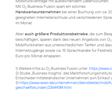
Mobilfunkverträge mit ausreichendem Datenvolumen.
Mit O
Business Fusion spart ein solches
2
Handwerksunternehmen
bei einer Buchung von ca. 2
geeigneten Internetanschluss und verschiedenen Sprach
im Monat.
Aber
auch größere Produktionsbetriebe
, die zum Beis
beschäftigen, sparen dank des neuen Angebots von O
2
Mobilfunkkarten aus unterschiedlichen Tarifen und dazu
Internetzugänge sowie ca. 15 Sprachkanäle für Festnetzt
Euro pro Monat einsparen.
1) Weitere Infos zu O
Business Fusion unter:
https://www.o
2
2) Studie „Business Insights“ des Marktforschungsinstitu
Entscheider mittelständischer Unternehmen zum Einkauf 
3)
https://www.wiwo.de/unternehmen/dienstleister/mobilf
geschaeftskunden/23644184.html