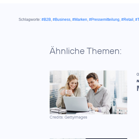
Schlagworte:
#B2B
,
#Business
,
#Marken
,
#Pressemitteilung
,
#Retail
,
#T
Ähnliche Themen:
0
N
Credits: Gettyimages