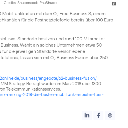
Credits: Shutterstock, PhuShutter
0 Mobilfunkkarten mit dem O
Free Business S, einem
2
kanälen für die Festnetztelefonie bereits über 100 Euro
piel zwei Standorte besitzen und rund 100 Mitarbeiter
Business. Wählt ein solches Unternehmen etwa 50
 für die jeweiligen Standorte verschiedene
elefonie, lassen sich mit O
Business Fusion über 250
2
2online.de/business/angebote/o2-business-fusion/
ts MM Strategy. Befragt wurden im März 2018 über 1300
von Telekommunikationsservices.
unk-ranking-2018-die-besten-mobilfunk-anbieter-fuer-