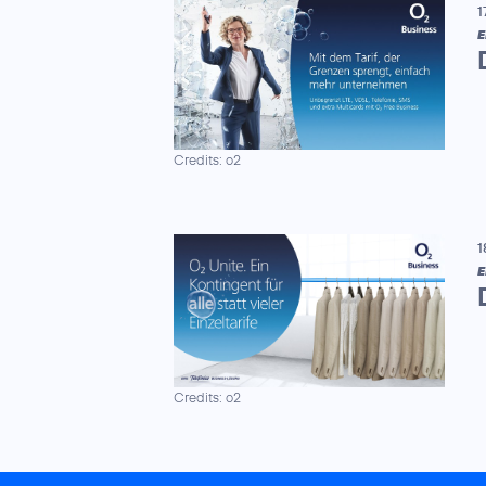
1
E
Credits: o2
1
E
Credits: o2