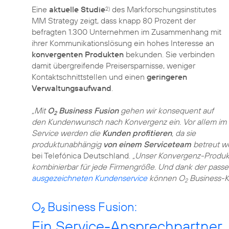
Eine
aktuelle Studie
des Markforschungsinstitutes
2)
MM Strategy zeigt, dass knapp 80 Prozent der
befragten 1.300 Unternehmen im Zusammenhang mit
ihrer Kommunikationslösung ein hohes Interesse an
konvergenten Produkten
bekunden. Sie verbinden
damit übergreifende Preisersparnisse, weniger
Kontaktschnittstellen und einen
geringeren
Verwaltungsaufwand
.
„Mit
O
Business Fusion
gehen wir konsequent auf
2
den Kundenwunsch nach Konvergenz ein. Vor allem im
Service werden die
Kunden profitieren
, da sie
produktunabhängig
von einem Serviceteam
betreut w
bei Telefónica Deutschland.
„Unser Konvergenz-Produkt
kombinierbar für jede Firmengröße. Und dank der pas
ausgezeichneten Kundenservice
können O
Business-K
2
O
Business Fusion:
2
Ein Service-Ansprechpartner