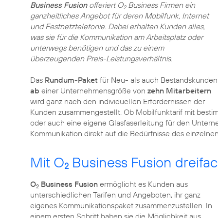
Business Fusion
offeriert O
Business Firmen ein
2
ganzheitliches Angebot für deren Mobilfunk, Internet
und Festnetztelefonie. Dabei erhalten Kunden alles,
was sie für die Kommunikation am Arbeitsplatz oder
unterwegs benötigen und das zu einem
überzeugenden Preis-Leistungsverhältnis.
Das
Rundum-Paket
für Neu- als auch Bestandskunden
ab
einer Unternehmensgröße von
zehn Mitarbeitern
wird ganz nach den individuellen Erfordernissen der
Kunden zusammengestellt. Ob Mobilfunktarif mit best
oder auch eine eigene Glasfaserleitung für den Unter
Kommunikation direkt auf die Bedürfnisse des einzeln
Mit O
Business Fusion dreifa
2
O
Business Fusion
ermöglicht es Kunden aus
2
unterschiedlichen Tarifen und Angeboten, ihr ganz
eigenes Kommunikationspaket zusammenzustellen. In
einem ersten Schritt haben sie die Möglichkeit aus