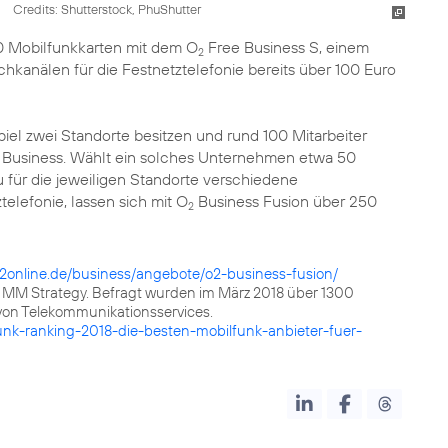
Credits: Shutterstock, PhuShutter
0 Mobilfunkkarten mit dem O
Free Business S, einem
2
kanälen für die Festnetztelefonie bereits über 100 Euro
piel zwei Standorte besitzen und rund 100 Mitarbeiter
Business. Wählt ein solches Unternehmen etwa 50
 für die jeweiligen Standorte verschiedene
elefonie, lassen sich mit O
Business Fusion über 250
2
2online.de/business/angebote/o2-business-fusion/
ts MM Strategy. Befragt wurden im März 2018 über 1300
von Telekommunikationsservices.
unk-ranking-2018-die-besten-mobilfunk-anbieter-fuer-