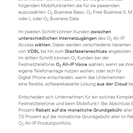
folgenden Mobilfunktarifen die für sie passenden
auszuwählen: O
Business Basic, O
Free Business S, M
2
2
oder L oder O
Business Data.
2
Im zweiten Schritt können Kunden
zwischen
unterschiedlichen Internetzugängen
des O
All-IP
2
Access
wählen
. Dabei werden verschiedene Varianten
von
VDSL
bis hin zum
Glasfaseranschluss
angeboten.
Im dritten Schritt können O
Kunden bei der
2
Festnetztelefonie
O
All-IP Voice
wählen, wenn sie ihre
2
eigene Telefonanlage nutzen wollen, oder sich für
Digital Phone entscheiden, wenn das Unternehmen
eine flexible, softwarebasierte Lösung
aus der Cloud
be
Entscheiden sich Unternehmen für ein solches Komple
Festnetztelefonie und beim Mobilfunk
. Bei Abschluss 
1)
Prozent
Rabatt auf die monatliche Grundgebühr
aller
7,5 Prozent auf die monatliche Grundgebühr aller im P
O
All-IP Produktportfolio.
2