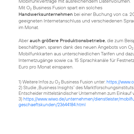
Mobilfunkverträge mit ausreichendem Datenvolumen.
Mit O
Business Fusion spart ein solches
2
Handwerksunternehmen
bei einer Buchung von ca. 2
geeigneten Internetanschluss und verschiedenen Sprach
im Monat.
Aber
auch größere Produktionsbetriebe
, die zum Beis
beschäftigen, sparen dank des neuen Angebots von O
2
Mobilfunkkarten aus unterschiedlichen Tarifen und dazu
Internetzugänge sowie ca. 15 Sprachkanäle für Festnetzt
Euro pro Monat einsparen.
1) Weitere Infos zu O
Business Fusion unter:
https://www.o
2
2) Studie „Business Insights“ des Marktforschungsinstitu
Entscheider mittelständischer Unternehmen zum Einkauf 
3)
https://www.wiwo.de/unternehmen/dienstleister/mobilf
geschaeftskunden/23644184.html