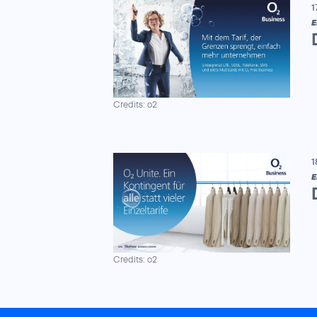
1
E
Credits: o2
1
E
Credits: o2