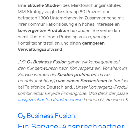
Eine
aktuelle Studie
des Markforschungsinstitutes
2)
MM Strategy zeigt, dass knapp 80 Prozent der
befragten 1.300 Unternehmen im Zusammenhang mit
ihrer Kommunikationslösung ein hohes Interesse an
konvergenten Produkten
bekunden. Sie verbinden
damit übergreifende Preisersparnisse, weniger
Kontaktschnittstellen und einen
geringeren
Verwaltungsaufwand
.
„Mit
O
Business Fusion
gehen wir konsequent auf
2
den Kundenwunsch nach Konvergenz ein. Vor allem im
Service werden die
Kunden profitieren
, da sie
produktunabhängig
von einem Serviceteam
betreut w
bei Telefónica Deutschland.
„Unser Konvergenz-Produkt
kombinierbar für jede Firmengröße. Und dank der pas
ausgezeichneten Kundenservice
können O
Business-K
2
O
Business Fusion:
2
Ein Service-Ansprechpartner