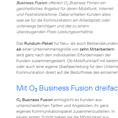
Business Fusion
offeriert O
Business Firmen ein
2
ganzheitliches Angebot für deren Mobilfunk, Internet
und Festnetztelefonie. Dabei erhalten Kunden alles,
was sie für die Kommunikation am Arbeitsplatz oder
unterwegs benötigen und das zu einem
überzeugenden Preis-Leistungsverhältnis.
Das
Rundum-Paket
für Neu- als auch Bestandskunden
ab
einer Unternehmensgröße von
zehn Mitarbeitern
wird ganz nach den individuellen Erfordernissen der
Kunden zusammengestellt. Ob Mobilfunktarif mit best
oder auch eine eigene Glasfaserleitung für den Unter
Kommunikation direkt auf die Bedürfnisse des einzeln
Mit O
Business Fusion dreifa
2
O
Business Fusion
ermöglicht es Kunden aus
2
unterschiedlichen Tarifen und Angeboten, ihr ganz
eigenes Kommunikationspaket zusammenzustellen. In
einem ersten Schritt haben sie die Möglichkeit aus