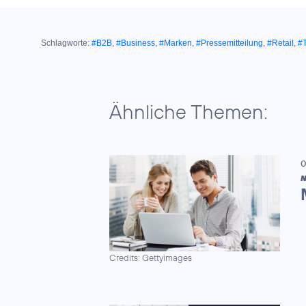
Schlagworte:
#B2B
,
#Business
,
#Marken
,
#Pressemitteilung
,
#Retail
,
#T
Ähnliche Themen:
0
N
Credits: Gettyimages