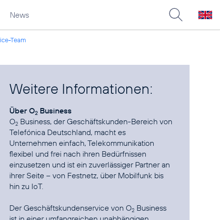
News
vice-Team
Weitere Informationen:
Über O
Business
2
O
Business, der Geschäftskunden-Bereich von
2
Telefónica Deutschland, macht es
Unternehmen einfach, Telekommunikation
flexibel und frei nach ihren Bedürfnissen
einzusetzen und ist ein zuverlässiger Partner an
ihrer Seite – von Festnetz, über Mobilfunk bis
hin zu IoT.
Der Geschäftskundenservice von O
Business
2
ist in einer umfangreichen unabhängigen