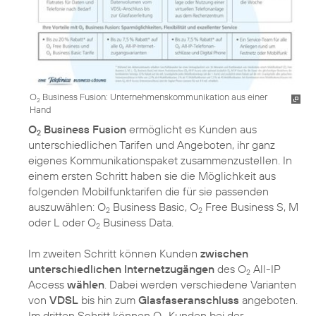
O
Business Fusion: Unternehmenskommunikation aus einer
2
Hand
O
Business Fusion
ermöglicht es Kunden aus
2
unterschiedlichen Tarifen und Angeboten, ihr ganz
eigenes Kommunikationspaket zusammenzustellen. In
einem ersten Schritt haben sie die Möglichkeit aus
folgenden Mobilfunktarifen die für sie passenden
auszuwählen: O
Business Basic, O
Free Business S, M
2
2
oder L oder O
Business Data.
2
Im zweiten Schritt können Kunden
zwischen
unterschiedlichen Internetzugängen
des O
All-IP
2
Access
wählen
. Dabei werden verschiedene Varianten
von
VDSL
bis hin zum
Glasfaseranschluss
angeboten.
Im dritten Schritt können O
Kunden bei der