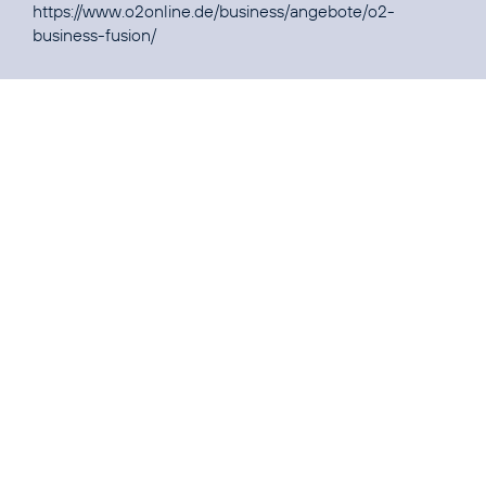
https://www.o2online.de/business/angebote/o2-
business-fusion/