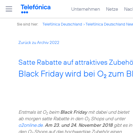
Unternehmen
Netze
Nach
Sie sind hier:
Telefónica Deutschland
Telefónica Deutschland Ne
Zurück zu Archiv 2022
Satte Rabatte auf attraktives Zubehö
Black Friday wird bei O
zum B
2
Erstmals ist O
beim
Black Friday
mit dabei und bietet
2
ab morgen satte Rabatte in den O
Shops und unter
2
o2online.de
.
Am 23. und 24. November 2018
gibt es in
den O
Shops auf das hochwertige Zubehör einen