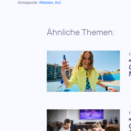
Schlagworte:
#Marken
,
#o2
Ähnliche Themen:
1
N
1
N