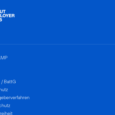
AMP
 / BattG
hutz
geberverfahren
chutz
reiheit