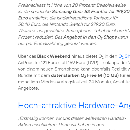
2
Preisnachlass in Höhe von 20 Prozent: Beispielsweise
ist die sportliche
Samsung Gear S3 Frontier für 199,20
Euro
erhältlich, die kinderfreundliche Toniebox für
58,40 Euro, die Nintendo Switch für 279,20 Euro.
Weiteres ausgewähltes Smartphone-Zubehör ist um 50
Prozent reduziert. Das
Angebot in den O
Shops
kann
2
nur per Einmalzahlung genutzt werden.
Über das
Black Weekend
hinaus bietet O
in den
O
Sh
2
2
AirPods für 121 Euro statt 169 Euro (UVP) – solange der
von einem neuen Smartphone kann ebenfalls Realität w
Bundle mit dem
datenstarken O
Free M (10 GB)
für e
2
monatlich (Mindestvertragslaufzeit 24 Monate, Anschlus
Angebote.
Hoch-attraktive Hardware-An
„Erstmalig können wir uns dieser weltweiten Handels-
Aktion anschließen. Denn wir haben in den