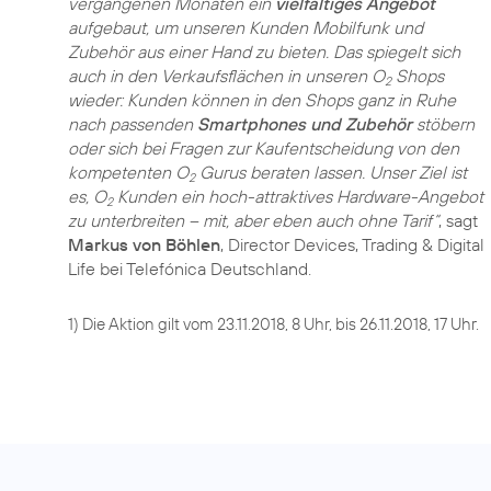
vergangenen Monaten ein
vielfältiges Angebot
aufgebaut, um unseren Kunden Mobilfunk und
Zubehör aus einer Hand zu bieten. Das spiegelt sich
auch in den Verkaufsflächen in unseren O
Shops
2
wieder: Kunden können in den Shops ganz in Ruhe
nach passenden
Smartphones und Zubehör
stöbern
oder sich bei Fragen zur Kaufentscheidung von den
kompetenten O
Gurus beraten lassen. Unser Ziel ist
2
es, O
Kunden ein hoch-attraktives Hardware-Angebot
2
zu unterbreiten – mit, aber eben auch ohne Tarif“
, sagt
Markus von Böhlen
, Director Devices, Trading & Digital
Life bei Telefónica Deutschland.
1) Die Aktion gilt vom 23.11.2018, 8 Uhr, bis 26.11.2018, 17 Uhr.