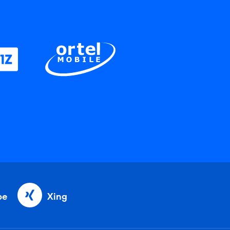
be
Xing