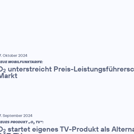
7. Oktober 2024
EUE MOBILFUNKTARIFE:
O
unterstreicht Preis-Leistungsführers
2
Markt
7. September 2024
EUES PRODUKT „O
TV“:
2
O
startet eigenes TV-Produkt als Altern
2