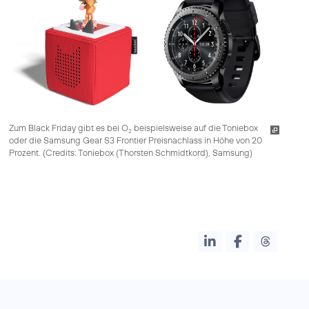
Zum Black Friday gibt es bei O
beispielsweise auf die Toniebox
2
oder die Samsung Gear S3 Frontier Preisnachlass in Höhe von 20
Prozent. (
Credits: Toniebox (Thorsten Schmidtkord), Samsung
)