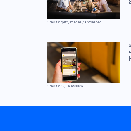
Credits: gettyimages / skynesher
0
G
Credits: O
Telefónica
2