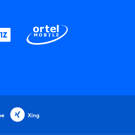
be
Xing