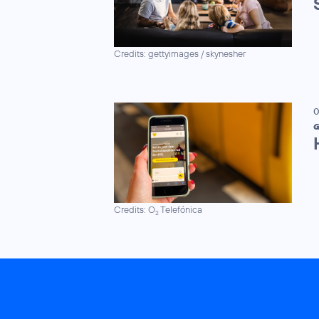
Credits: gettyimages / skynesher
0
G
Credits: O
Telefónica
2