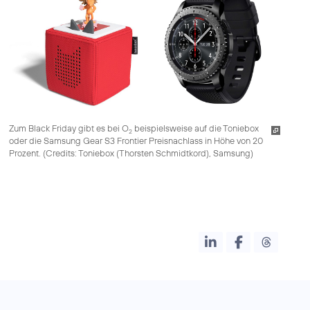
Zum Black Friday gibt es bei O
beispielsweise auf die Toniebox
2
oder die Samsung Gear S3 Frontier Preisnachlass in Höhe von 20
Prozent. (
Credits: Toniebox (Thorsten Schmidtkord), Samsung
)