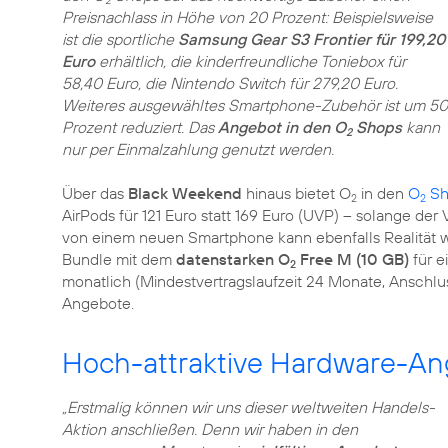
2
Preisnachlass in Höhe von 20 Prozent: Beispielsweise
ist die sportliche
Samsung Gear S3 Frontier für 199,20
Euro
erhältlich, die kinderfreundliche Toniebox für
58,40 Euro, die Nintendo Switch für 279,20 Euro.
Weiteres ausgewähltes Smartphone-Zubehör ist um 50
Prozent reduziert. Das
Angebot in den O
Shops
kann
2
nur per Einmalzahlung genutzt werden.
Über das
Black Weekend
hinaus bietet O
in den
O
Sh
2
2
AirPods für 121 Euro statt 169 Euro (UVP) – solange der
von einem neuen Smartphone kann ebenfalls Realität w
Bundle mit dem
datenstarken O
Free M (10 GB)
für e
2
monatlich (Mindestvertragslaufzeit 24 Monate, Anschlus
Angebote.
Hoch-attraktive Hardware-An
„Erstmalig können wir uns dieser weltweiten Handels-
Aktion anschließen. Denn wir haben in den