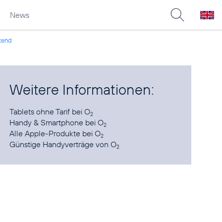
News
kend
Weitere Informationen:
Tablets ohne Tarif
bei O
2
Handy & Smartphone
bei O
2
Alle Apple-Produkte
bei O
2
Günstige Handyverträge
von O
2