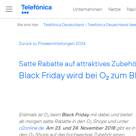
Unternehmen
Netze
Nach
Sie sind hier:
Telefónica Deutschland
Telefónica Deutschland Ne
Zurück zu Pressemitteilungen 2024
Satte Rabatte auf attraktives Zubehö
Black Friday wird bei O
zum B
2
Erstmals ist O
beim
Black Friday
mit dabei und bietet
2
ab morgen satte Rabatte in den O
Shops und unter
2
o2online.de
.
Am 23. und 24. November 2018
gibt es in
den O
Shops auf das hochwertige Zubehör einen