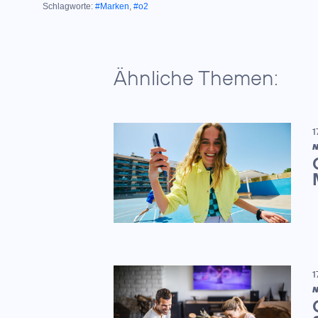
Schlagworte:
#Marken
,
#o2
Ähnliche Themen:
1
N
1
N