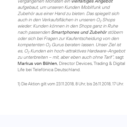
vergangenen Monaten ein
vielfältiges Angebot
aufgebaut, um unseren Kunden Mobilfunk und
Zubehör aus einer Hand zu bieten. Das spiegelt sich
auch in den Verkaufsflächen in unseren O
Shops
2
wieder: Kunden können in den Shops ganz in Ruhe
nach passenden
Smartphones und Zubehör
stöbern
oder sich bei Fragen zur Kaufentscheidung von den
kompetenten O
Gurus beraten lassen. Unser Ziel ist
2
es, O
Kunden ein hoch-attraktives Hardware-Angebot
2
zu unterbreiten – mit, aber eben auch ohne Tarif“
, sagt
Markus von Böhlen
, Director Devices, Trading & Digital
Life bei Telefónica Deutschland.
1) Die Aktion gilt vom 23.11.2018, 8 Uhr, bis 26.11.2018, 17 Uhr.