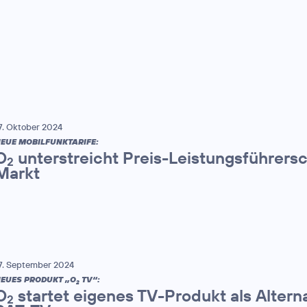
7. Oktober 2024
EUE MOBILFUNKTARIFE:
O
unterstreicht Preis-Leistungsführers
2
Markt
7. September 2024
EUES PRODUKT „O
TV“:
2
O
startet eigenes TV-Produkt als Altern
2