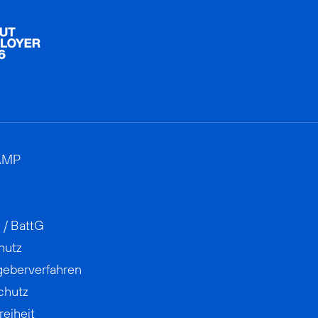
AMP
 / BattG
hutz
geberverfahren
chutz
reiheit