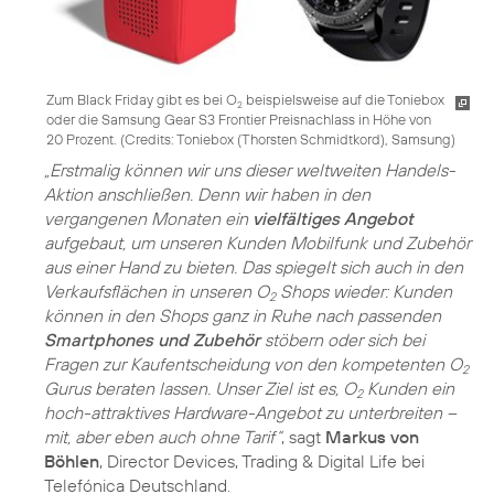
Zum Black Friday gibt es bei O
beispielsweise auf die Toniebox
2
oder die Samsung Gear S3 Frontier Preisnachlass in Höhe von
20 Prozent. (
Credits: Toniebox (Thorsten Schmidtkord), Samsung
)
„Erstmalig können wir uns dieser weltweiten Handels-
Aktion anschließen. Denn wir haben in den
vergangenen Monaten ein
vielfältiges Angebot
aufgebaut, um unseren Kunden Mobilfunk und Zubehör
aus einer Hand zu bieten. Das spiegelt sich auch in den
Verkaufsflächen in unseren O
Shops wieder: Kunden
2
können in den Shops ganz in Ruhe nach passenden
Smartphones und Zubehör
stöbern oder sich bei
Fragen zur Kaufentscheidung von den kompetenten O
2
Gurus beraten lassen. Unser Ziel ist es, O
Kunden ein
2
hoch-attraktives Hardware-Angebot zu unterbreiten –
mit, aber eben auch ohne Tarif“
, sagt
Markus von
Böhlen
, Director Devices, Trading & Digital Life bei
Telefónica Deutschland.