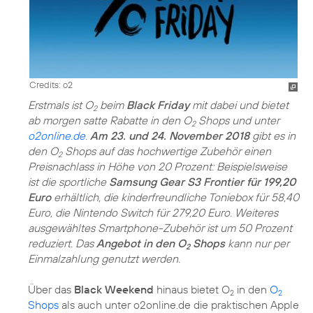
Credits: o2
Erstmals ist O
beim
Black Friday
mit dabei und bietet
2
ab morgen satte Rabatte in den O
Shops und unter
2
o2online.de
.
Am 23. und 24. November 2018
gibt es in
den O
Shops auf das hochwertige Zubehör einen
2
Preisnachlass in Höhe von 20 Prozent: Beispielsweise
ist die sportliche
Samsung Gear S3 Frontier für 199,20
Euro
erhältlich, die kinderfreundliche Toniebox für 58,40
Euro, die Nintendo Switch für 279,20 Euro. Weiteres
ausgewähltes Smartphone-Zubehör ist um 50 Prozent
reduziert. Das
Angebot in den O
Shops
kann nur per
2
Einmalzahlung genutzt werden.
Über das
Black Weekend
hinaus bietet O
in den
O
2
2
Shops
als auch unter o2online.de die praktischen Apple