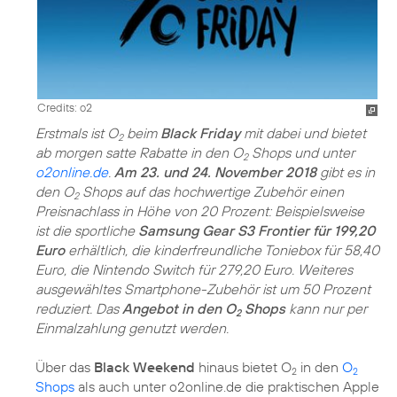
Credits: o2
Erstmals ist O
beim
Black Friday
mit dabei und bietet
2
ab morgen satte Rabatte in den O
Shops und unter
2
o2online.de
.
Am 23. und 24. November 2018
gibt es in
den O
Shops auf das hochwertige Zubehör einen
2
Preisnachlass in Höhe von 20 Prozent: Beispielsweise
ist die sportliche
Samsung Gear S3 Frontier für 199,20
Euro
erhältlich, die kinderfreundliche Toniebox für 58,40
Euro, die Nintendo Switch für 279,20 Euro. Weiteres
ausgewähltes Smartphone-Zubehör ist um 50 Prozent
reduziert. Das
Angebot in den O
Shops
kann nur per
2
Einmalzahlung genutzt werden.
Über das
Black Weekend
hinaus bietet O
in den
O
2
2
Shops
als auch unter o2online.de die praktischen Apple