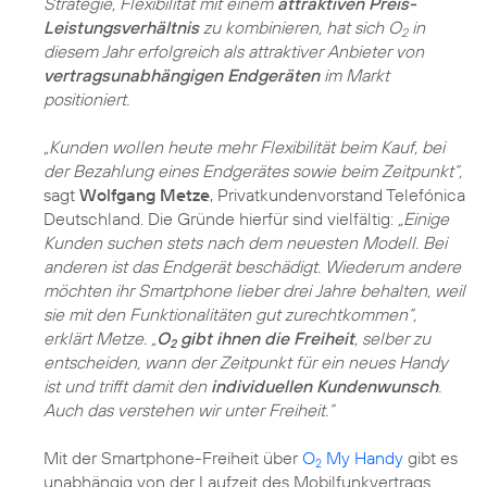
Strategie, Flexibilität mit einem
attraktiven Preis-
Leistungsverhältnis
zu kombinieren, hat sich O
in
2
diesem Jahr erfolgreich als attraktiver Anbieter von
vertragsunabhängigen Endgeräten
im Markt
positioniert.
„Kunden wollen heute mehr Flexibilität beim Kauf, bei
der Bezahlung eines Endgerätes sowie beim Zeitpunkt“,
sagt
Wolfgang Metze
, Privatkundenvorstand Telefónica
Deutschland. Die Gründe hierfür sind vielfältig:
„Einige
Kunden suchen stets nach dem neuesten Modell. Bei
anderen ist das Endgerät beschädigt. Wiederum andere
möchten ihr Smartphone lieber drei Jahre behalten, weil
sie mit den Funktionalitäten gut zurechtkommen“,
erklärt Metze. „
O
gibt ihnen die Freiheit
, selber zu
2
entscheiden, wann der Zeitpunkt für ein neues Handy
ist und trifft damit den
individuellen Kundenwunsch
.
Auch das verstehen wir unter Freiheit.“
Mit der Smartphone-Freiheit über
O
My Handy
gibt es
2
unabhängig von der Laufzeit des Mobilfunkvertrags