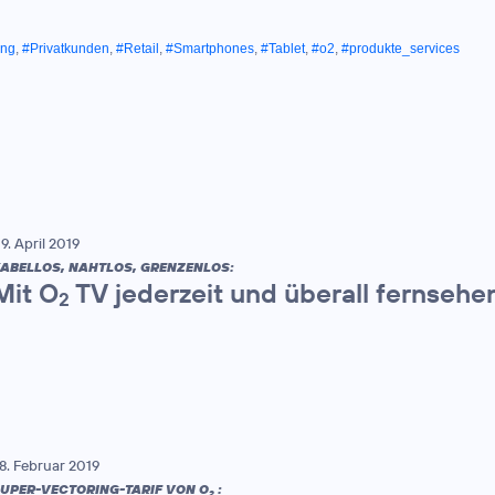
ung
,
#Privatkunden
,
#Retail
,
#Smartphones
,
#Tablet
,
#o2
,
#produkte_services
9. April 2019
ABELLOS, NAHTLOS, GRENZENLOS:
Mit O
TV jederzeit und überall fernsehe
2
8. Februar 2019
UPER-VECTORING-TARIF VON O
:
2