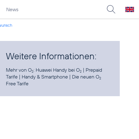
News
nwunsch
Weitere Informationen:
Mehr von O
:
Huawei Handy bei O
|
Prepaid
2
2
Tarife
|
Handy & Smartphone
|
Die neuen O
2
Free Tarife