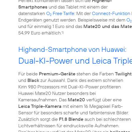
Perfekt kombinieren lassen sich die
Highend-
Smartphones
und das Tablet mit einem der
datenstarken
O
Free Tarife
: Mit der
Connect-Funktion
2
Endgeräten genutzt werden. Beispielsweise mit dem
O
2
und für einmalig 1 Euro sind das
Mate20 und das Mate
54,99 Euro erhältlich.
1)
Highend-Smartphone von Huawei:
Dual-KI-Power und Leica Trip
Für beide
Premium-Geräte
stehen die Farben
Twilight
und
Black
zur Auswahl. Dank des extrem schnellen
Kirin 980 Prozessors mit Dual-KI-Power profitieren
Huawei Mate20 Nutzer besonders bei
Kameraaufnahmen. Das
Mate20
verfügt über eine
Leica Triple-Kamera
mit einem 16 Megapixel Farb-
Sensor für besonders scharfe und farbintensive Bilder.
Zusätzlich sorgt die
F1.8 Blende
auch bei schlechteren
Lichtverhältnissen für eindrucksvolle Aufnahmen.