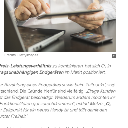
Credits: Gettyimages
Preis-Leistungsverhältnis
zu kombinieren, hat sich O
in
2
tragsunabhängigen Endgeräten
im Markt positioniert.
der Bezahlung eines Endgerätes sowie beim Zeitpunkt“,
sagt
schland. Die Gründe hierfür sind vielfältig:
„Einige Kunden
st das Endgerät beschädigt. Wiederum andere möchten ihr
 Funktionalitäten gut zurechtkommen“, erklärt Metze. „
O
2
 Zeitpunkt für ein neues Handy ist und trifft damit den
nter Freiheit.“