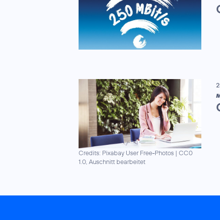
2
M
Credits: Pixabay User Free-Photos
|
CC0
1.0, Auschnitt bearbeitet