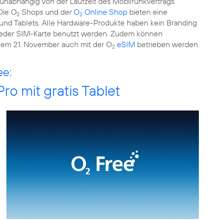
 unabhängig von der Laufzeit des Mobilfunkvertrags
 Die O
Shops und der
O
Online Shop
bieten eine
2
2
und Tablets. Alle Hardware-Produkte haben kein Branding
 jeder SIM-Karte benutzt werden. Zudem können
dem 21. November auch mit der O
eSIM
betrieben werden.
2
ee:
 mit gratis Tablet