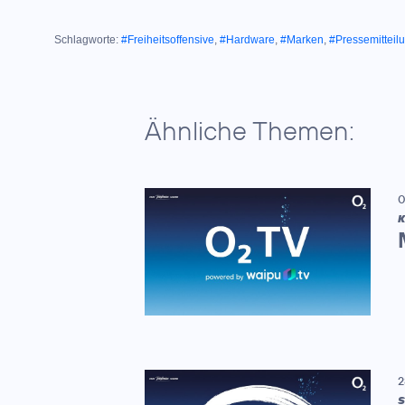
Schlagworte:
#Freiheitsoffensive
,
#Hardware
,
#Marken
,
#Pressemitteil
Ähnliche Themen:
0
K
2
S