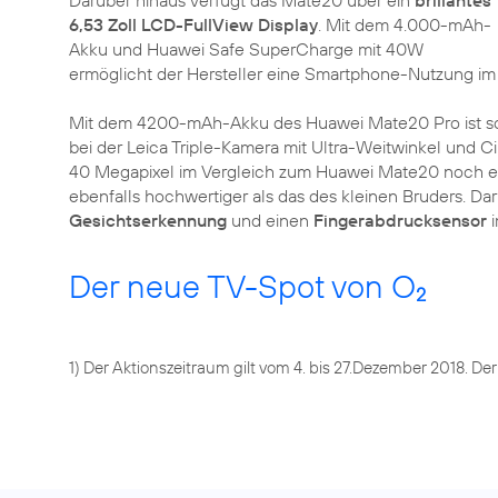
Darüber hinaus verfügt das Mate20 über ein
brillantes
6,53 Zoll LCD-FullView Display
. Mit dem 4.000-mAh-
Akku und Huawei Safe SuperCharge mit 40W
ermöglicht der Hersteller eine Smartphone-Nutzung i
Mit dem 4200-mAh-Akku des Huawei Mate20 Pro ist s
bei der Leica Triple-Kamera mit Ultra-Weitwinkel und 
40 Megapixel im Vergleich zum Huawei Mate20 noch ein
ebenfalls hochwertiger als das des kleinen Bruders. D
Gesichtserkennung
und einen
Fingerabdrucksensor
i
Der neue TV-Spot von O
2
1) Der Aktionszeitraum gilt vom 4. bis 27.Dezember 2018. De