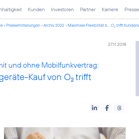
haltigkeit
Kunden
Investoren
Partner
Karriere
Presse
ws
Pressemitteilungen
Archiv 2022
Maximale Flexibilität b... O
trifft Kunde
2
27.11.2018
it und ohne Mobilfunkvertrag:
dgeräte-Kauf von O
trifft
2