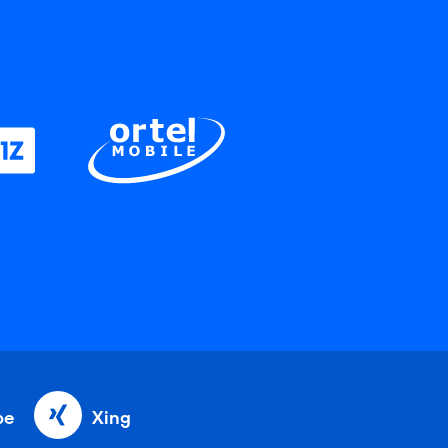
be
Xing