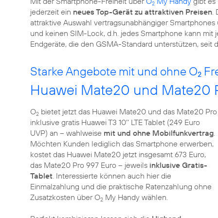
Mit der Smartphone-Freiheit über
O
My Handy
gibt es
2
jederzeit ein
neues Top-Gerät zu attraktiven Preisen
.
attraktive Auswahl vertragsunabhängiger Smartphones 
und keinen SIM-Lock, d.h. jedes Smartphone kann mit
Endgeräte, die den GSMA-Standard unterstützen, seit 
Starke Angebote mit und ohne O
Fr
2
Huawei Mate20 und Mate20 Pro
O
bietet jetzt das Huawei Mate20 und das Mate20 Pro
2
inklusive gratis Huawei T3 10‘‘ LTE Tablet (249 Euro
UVP) an – wahlweise
mit und ohne Mobilfunkvertrag
.
Möchten Kunden lediglich das Smartphone erwerben,
kostet das Huawei Mate20 jetzt insgesamt 673 Euro,
das Mate20 Pro 997 Euro – jeweils
inklusive Gratis-
Tablet
. Interessierte können auch hier die
Einmalzahlung und die praktische Ratenzahlung ohne
Zusatzkosten über O
My Handy wählen.
2