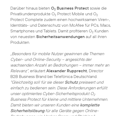
Darüber hinaus bieten
O
Business Protect
sowie die
2
Privatkundenprodukte O
Protect Mobile und O
2
2
Protect Complete zudem einen hochwirksamen Viren-,
Identitäts- und Datenschutz von McAfee für PCs, Macs,
Smartphones und Tablets. Damit profitieren O
Kunden
2
von neuesten
Sicherheitsanwendungen
auf all ihren
Produkten.
„Besonders für mobile Nutzer gewinnen die Themen
Cyber- und Online-Security – angesichts der
wachsenden Anzahl an Bedrohungen – immer mehr an
Relevanz“,
erläutert
Alexander Rupprecht
, Director
B2B Business Brand bei Telefónica Deutschland.
"Gleichzeitig soll für sie dieser
Schutz
preiswert und
einfach zu bedienen sein. Diese Anforderungen erfüllt
unser optimiertes Cyber-Sicherheitsprodukt O
2
Business Protect für kleine und mittlere Unternehmen.
Damit bieten wir unseren Kunden eine
komplette
Sicherheitslösung
für alle Geräte gegen Online-