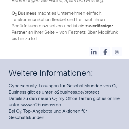
Bedrohungen wie Hacker, Spam und Phishing."
O
Business
macht es Unternehmen einfach,
2
Telekommunikation flexibel und frei nach ihren
Bedürfnissen einzusetzen und ist ein
zuverlässiger
Partner
an ihrer Seite – von Festnetz, über Mobilfunk
bis hin zu IoT.
Weitere Informationen:
Cybersecurity-Lösungen für Geschäftskunden von O
2
Business gibt es unter:
o2business.de/protect
Details zu den neuen O
my Office Tarifen gibt es online
2
unter:
www.o2business.de
Bei O
:
Top-Angebote und Aktionen für
2
Geschäftskunden