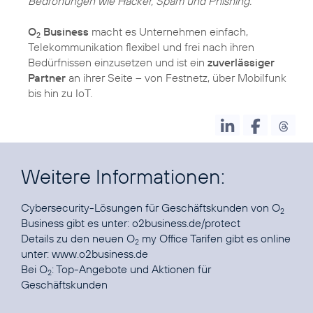
Bedrohungen wie Hacker, Spam und Phishing."
O
Business
macht es Unternehmen einfach,
2
Telekommunikation flexibel und frei nach ihren
Bedürfnissen einzusetzen und ist ein
zuverlässiger
Partner
an ihrer Seite – von Festnetz, über Mobilfunk
bis hin zu IoT.
Weitere Informationen:
Cybersecurity-Lösungen für Geschäftskunden von O
2
Business gibt es unter:
o2business.de/protect
Details zu den neuen O
my Office Tarifen gibt es online
2
unter:
www.o2business.de
Bei O
:
Top-Angebote und Aktionen für
2
Geschäftskunden