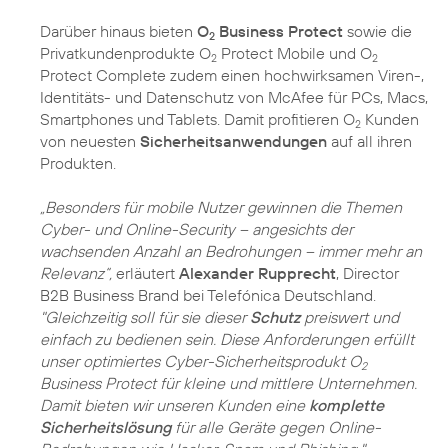
Darüber hinaus bieten
O
Business Protect
sowie die
2
Privatkundenprodukte O
Protect Mobile und O
2
2
Protect Complete zudem einen hochwirksamen Viren-,
Identitäts- und Datenschutz von McAfee für PCs, Macs,
Smartphones und Tablets. Damit profitieren O
Kunden
2
von neuesten
Sicherheitsanwendungen
auf all ihren
Produkten.
„Besonders für mobile Nutzer gewinnen die Themen
Cyber- und Online-Security – angesichts der
wachsenden Anzahl an Bedrohungen – immer mehr an
Relevanz“,
erläutert
Alexander Rupprecht
, Director
B2B Business Brand bei Telefónica Deutschland.
"Gleichzeitig soll für sie dieser
Schutz
preiswert und
einfach zu bedienen sein. Diese Anforderungen erfüllt
unser optimiertes Cyber-Sicherheitsprodukt O
2
Business Protect für kleine und mittlere Unternehmen.
Damit bieten wir unseren Kunden eine
komplette
Sicherheitslösung
für alle Geräte gegen Online-