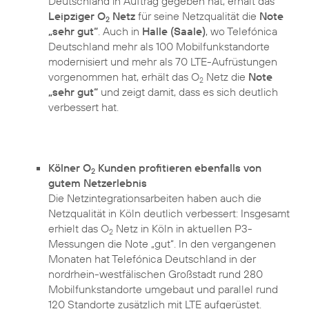
Deutschland in Auftrag gegeben hat, erhält das
Leipziger O
Netz
für seine Netzqualität die
Note
2
„sehr gut“
. Auch in
Halle (Saale)
, wo Telefónica
Deutschland mehr als 100 Mobilfunkstandorte
modernisiert und mehr als 70 LTE-Aufrüstungen
vorgenommen hat, erhält das O
Netz die
Note
2
„sehr gut“
und zeigt damit, dass es sich deutlich
verbessert hat.
Kölner O
Kunden profitieren ebenfalls von
2
gutem Netzerlebnis
Die Netzintegrationsarbeiten haben auch die
Netzqualität in Köln deutlich verbessert: Insgesamt
erhielt das O
Netz in Köln in aktuellen P3-
2
Messungen die Note „gut“. In den vergangenen
Monaten hat Telefónica Deutschland in der
nordrhein-westfälischen Großstadt rund 280
Mobilfunkstandorte umgebaut und parallel rund
120 Standorte zusätzlich mit LTE aufgerüstet.