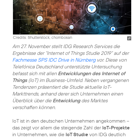
Credits: Shutterstock, chombosan
Am 27. November stellt IDG Research Services die
Ergebnisse der “Internet of Things Studie 2019“ auf der
Fachmesse SPS IDC Drive in Nürnberg
vor. Diese von
Telefónica Deutschland unterstützte Untersuchung
befasst sich mit allen
Entwicklungen des Internet of
Things
(IoT) im Business-Umfeld. Neben vergangenen
Tendenzen präsentiert die Studie aktuelle IoT-
Markttrends, anhand derer sich Unternehmen einen
Überblick über die
Entwicklung
des Marktes
verschaffen können.
IoT ist in den deutschen Unternehmen angekommen –
das zeigt vor allem die steigende Zahl der
IoT-Projekte
in Unternehmen, wie die
IoT Studie
von IDG deutlich