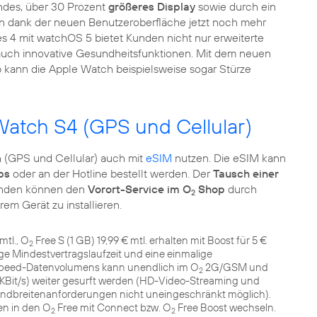
ndes, über 30 Prozent
größeres Display
sowie durch ein
n dank der neuen Benutzeroberfläche jetzt noch mehr
es 4 mit watchOS 5 bietet Kunden nicht nur erweiterte
auch innovative Gesundheitsfunktionen. Mit dem neuen
kann die Apple Watch beispielsweise sogar Stürze
 Watch S4 (GPS und Cellular)
 (GPS und Cellular) auch mit
eSIM
nutzen. Die eSIM kann
ps
oder an der Hotline bestellt werden. Der
Tausch einer
unden können den
Vorort-Service im O
Shop
durch
2
em Gerät zu installieren.
mtl., O
Free S (1 GB) 19,99 € mtl. erhalten mit Boost für 5 €
2
ge Mindestvertragslaufzeit und eine einmalige
hspeed-Datenvolumens kann unendlich im O
2G/GSM und
2
 KBit/s) weiter gesurft werden (HD-Video-Streaming und
ndbreitenanforderungen nicht uneingeschränkt möglich).
n in den O
Free mit Connect bzw. O
Free Boost wechseln.
2
2