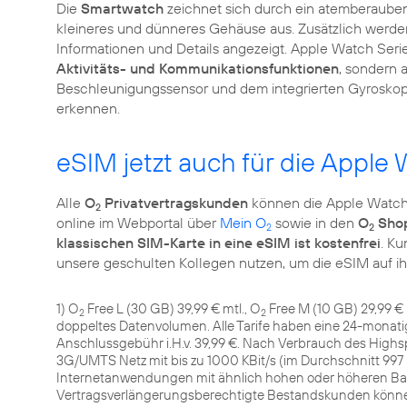
Die
Smartwatch
zeichnet sich durch ein atemberaube
kleineres und dünneres Gehäuse aus. Zusätzlich werde
Informationen und Details angezeigt. Apple Watch Seri
Aktivitäts- und Kommunikationsfunktionen
, sondern 
Beschleunigungssensor und dem integrierten Gyroskop 
erkennen.
eSIM jetzt auch für die Apple
Alle
O
Privatvertragskunden
können die Apple Watch
2
online im Webportal über
Mein O
sowie in den
O
Sho
2
2
klassischen SIM-Karte in eine eSIM ist kostenfrei
. K
unsere geschulten Kollegen nutzen, um die eSIM auf ihr
1) O
Free L (30 GB) 39,99 € mtl., O
Free M (10 GB) 29,99 € 
2
2
doppeltes Datenvolumen. Alle Tarife haben eine 24-monati
Anschlussgebühr i.H.v. 39,99 €. Nach Verbrauch des Hig
3G/UMTS Netz mit bis zu 1000 KBit/s (im Durchschnitt 997
Internetanwendungen mit ähnlich hohen oder höheren Ba
Vertragsverlängerungsberechtigte Bestandskunden könne