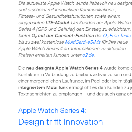
Die aktuellste Apple Watch wurde liebevoll neu designt
und erscheint mit innovativen Kommunikations-,
Fitness- und Gesundheitsfunktionen sowie einem
eingebauten
LTE-Modul
. Um Kunden der Apple Watch
Series 4 (GPS und Cellular) den Einstieg zu erleichtern,
bietet
O
mit der Connect-Funktion
der
O
Free Tarife
2
2
bis zu zwei kostenlose
MultiCard-eSIMs
für ihre neue
Apple Watch Series 4 an. Informationen zu aktuellen
Preisen erhalten Kunden unter
o2.de
.
Die
neu designte Apple Watch Series 4
wurde komplett
Kontakten in Verbindung zu bleiben, aktiver zu sein und
einer morgendlichen Laufrunde, im Pool oder beim täg
integriertem Mobilfunk
ermöglicht es den Kunden zu jed
Textnachrichten zu empfangen – und das auch ganz oh
Apple Watch Series 4:
Design trifft Innovation