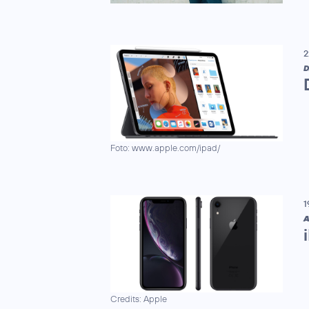
2
D
Foto: www.apple.com/ipad/
1
A
Credits: Apple