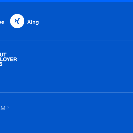
be
Xing
AMP