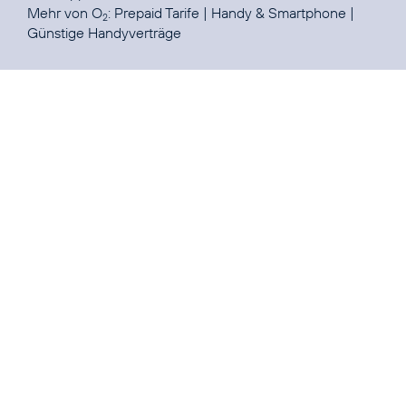
Mehr von O
:
Prepaid Tarife
|
Handy & Smartphone
|
2
Günstige Handyverträge