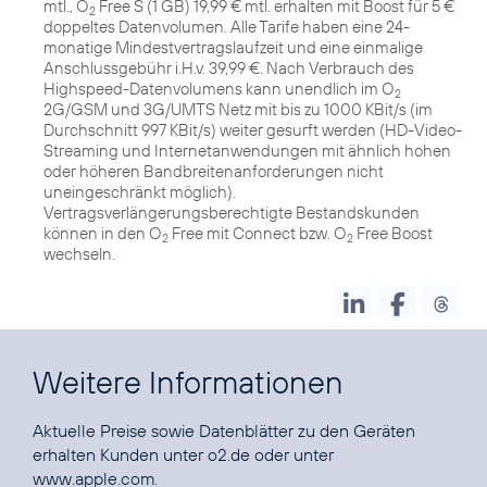
mtl., O
Free S (1 GB) 19,99 € mtl. erhalten mit Boost für 5 €
2
doppeltes Datenvolumen. Alle Tarife haben eine 24-
monatige Mindestvertragslaufzeit und eine einmalige
Anschlussgebühr i.H.v. 39,99 €. Nach Verbrauch des
Highspeed-Datenvolumens kann unendlich im O
2
2G/GSM und 3G/UMTS Netz mit bis zu 1000 KBit/s (im
Durchschnitt 997 KBit/s) weiter gesurft werden (HD-Video-
Streaming und Internetanwendungen mit ähnlich hohen
oder höheren Bandbreitenanforderungen nicht
uneingeschränkt möglich).
Vertragsverlängerungsberechtigte Bestandskunden
können in den O
Free mit Connect bzw. O
Free Boost
2
2
wechseln.
Weitere Informationen
Aktuelle Preise sowie Datenblätter zu den Geräten
erhalten Kunden unter
o2.de
oder unter
www.apple.com
.