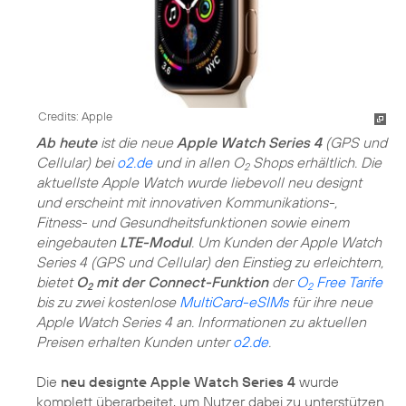
Credits: Apple
Ab heute
ist die neue
Apple Watch Series 4
(GPS und
Cellular) bei
o2.de
und in allen O
Shops erhältlich. Die
2
aktuellste Apple Watch wurde liebevoll neu designt
und erscheint mit innovativen Kommunikations-,
Fitness- und Gesundheitsfunktionen sowie einem
eingebauten
LTE-Modul
. Um Kunden der Apple Watch
Series 4 (GPS und Cellular) den Einstieg zu erleichtern,
bietet
O
mit der Connect-Funktion
der
O
Free Tarife
2
2
bis zu zwei kostenlose
MultiCard-eSIMs
für ihre neue
Apple Watch Series 4 an. Informationen zu aktuellen
Preisen erhalten Kunden unter
o2.de
.
Die
neu designte Apple Watch Series 4
wurde
komplett überarbeitet, um Nutzer dabei zu unterstützen