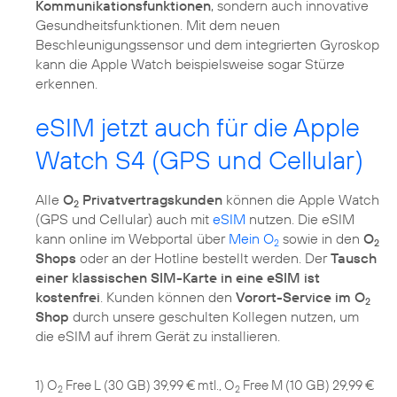
Kommunikationsfunktionen
, sondern auch innovative
Gesundheitsfunktionen. Mit dem neuen
Beschleunigungssensor und dem integrierten Gyroskop
kann die Apple Watch beispielsweise sogar Stürze
erkennen.
eSIM jetzt auch für die Apple
Watch S4 (GPS und Cellular)
Alle
O
Privatvertragskunden
können die Apple Watch
2
(GPS und Cellular) auch mit
eSIM
nutzen. Die eSIM
kann online im Webportal über
Mein O
sowie in den
O
2
2
Shops
oder an der Hotline bestellt werden. Der
Tausch
einer klassischen SIM-Karte in eine eSIM ist
kostenfrei
. Kunden können den
Vorort-Service im O
2
Shop
durch unsere geschulten Kollegen nutzen, um
die eSIM auf ihrem Gerät zu installieren.
1) O
Free L (30 GB) 39,99 € mtl., O
Free M (10 GB) 29,99 €
2
2