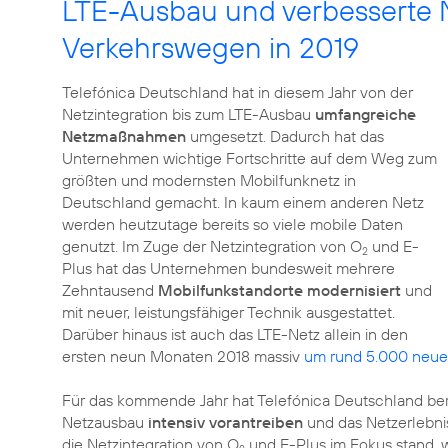
LTE-Ausbau und verbesserte 
Verkehrswegen in 2019
Telefónica Deutschland hat in diesem Jahr von der
Netzintegration bis zum LTE-Ausbau
umfangreiche
Netzmaßnahmen
umgesetzt. Dadurch hat das
Unternehmen wichtige Fortschritte auf dem Weg zum
größten und modernsten Mobilfunknetz in
Deutschland gemacht. In kaum einem anderen Netz
werden heutzutage bereits so viele mobile Daten
genutzt. Im Zuge der Netzintegration von O
und E-
2
Plus hat das Unternehmen bundesweit mehrere
Zehntausend
Mobilfunkstandorte modernisiert
und
mit neuer, leistungsfähiger Technik ausgestattet.
Darüber hinaus ist auch das LTE-Netz allein in den
ersten neun Monaten 2018 massiv
um rund 5.000 neue
Für das kommende Jahr hat Telefónica Deutschland ber
Netzausbau
intensiv vorantreiben
und das Netzerlebni
die Netzintegration von O
und E-Plus im Fokus stand, 