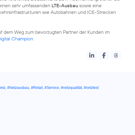
ßt einen sehr umfassenden
LTE-Ausbau
sowie eine
kehrsinfrastrukturen wie Autobahnen und ICE-Strecken
f dem Weg zum bevorzugten Partner der Kunden im
igital Champion
.
etz
,
#Netzausbau
,
#Retail
,
#Service
,
#netzqualität
,
#netztest