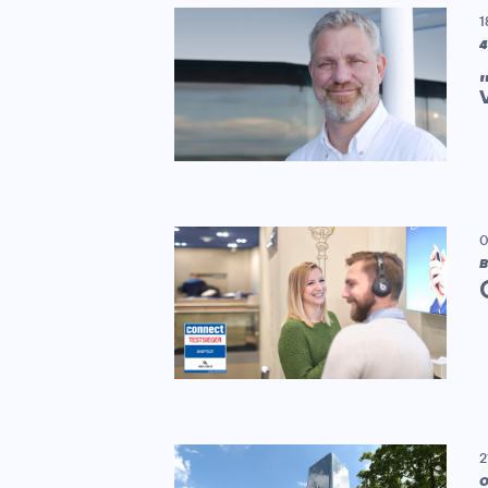
1
4
0
B
2