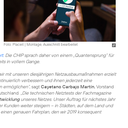
Foto: Placeit
|
Montage, Ausschnitt bearbeitet
rt
. Die CHIP sprach daher von einem „Quantensprung“ für
eits in vollem Gange.
ie wir mit unseren diesjährigen Netzausbaumaßnahmen erzielt
inuierlich verbessern und ihnen jederzeit eine
n ermöglichen“
, sagt
Cayetano Carbajo Martín
, Vorstand
utschland.
„Die technischen Netztests der Fachmagazine
ntwicklung
unseres Netzes. Unser Auftrag für nächstes Jahr
erer Kunden weiter steigern – in Städten, auf dem Land und
 einen genauen Fahrplan, den wir 2019 konsequent