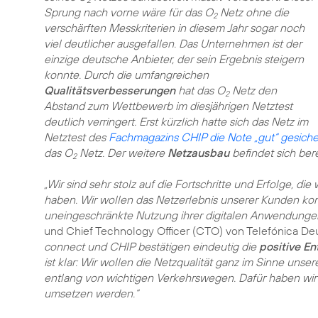
2
Sprung nach vorne wäre für das O
Netz ohne die
2
verschärften Messkriterien in diesem Jahr sogar noch
viel deutlicher ausgefallen. Das Unternehmen ist der
einzige deutsche Anbieter, der sein Ergebnis steigern
konnte. Durch die umfangreichen
Qualitätsverbesserungen
hat das O
Netz den
2
Abstand zum Wettbewerb im diesjährigen Netztest
deutlich verringert. Erst kürzlich hatte sich das Netz im
Netztest des
Fachmagazins CHIP die Note „gut“ gesiche
das O
Netz. Der weitere
Netzausbau
befindet sich ber
2
„Wir sind sehr stolz auf die Fortschritte und Erfolge, d
haben. Wir wollen das Netzerlebnis unserer Kunden kont
uneingeschränkte Nutzung ihrer digitalen Anwendunge
und Chief Technology Officer (CTO) von Telefónica De
connect und CHIP bestätigen eindeutig die
positive E
ist klar: Wir wollen die Netzqualität ganz im Sinne uns
entlang von wichtigen Verkehrswegen. Dafür haben wir
umsetzen werden.“