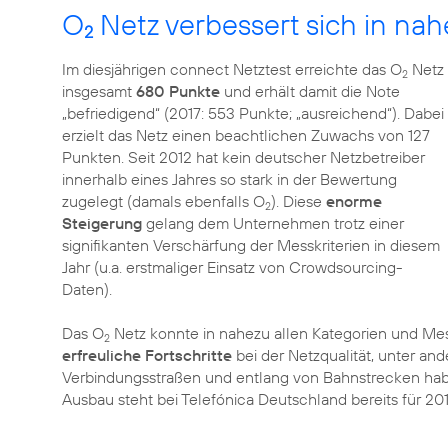
O
Netz verbessert sich in nah
2
Im diesjährigen connect Netztest erreichte das O
Netz
2
insgesamt
680 Punkte
und erhält damit die Note
„befriedigend“ (2017: 553 Punkte; „ausreichend“). Dabei
erzielt das Netz einen beachtlichen Zuwachs von 127
Punkten. Seit 2012 hat kein deutscher Netzbetreiber
innerhalb eines Jahres so stark in der Bewertung
zugelegt (damals ebenfalls O
). Diese
enorme
2
Steigerung
gelang dem Unternehmen trotz einer
signifikanten Verschärfung der Messkriterien in diesem
Jahr (u.a. erstmaliger Einsatz von Crowdsourcing-
Daten).
Das O
Netz konnte in nahezu allen Kategorien und Mes
2
erfreuliche Fortschritte
bei der Netzqualität, unter a
Verbindungsstraßen und entlang von Bahnstrecken habe
Ausbau steht bei Telefónica Deutschland bereits für 20