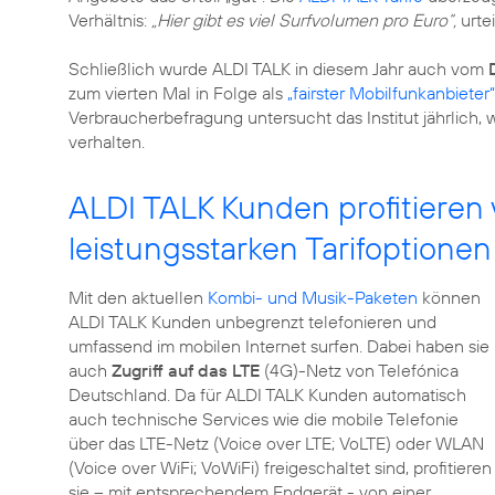
Verhältnis:
„Hier gibt es viel Surfvolumen pro Euro“,
urtei
Schließlich wurde ALDI TALK in diesem Jahr auch vom
zum vierten Mal in Folge als
„fairster Mobilfunkanbieter“
Verbraucherbefragung untersucht das Institut jährlich, 
verhalten.
ALDI TALK Kunden profitieren
leistungsstarken Tarifoptionen
Mit den aktuellen
Kombi- und Musik-Paketen
können
ALDI TALK Kunden unbegrenzt telefonieren und
umfassend im mobilen Internet surfen. Dabei haben sie
auch
Zugriff auf das LTE
(4G)-Netz von Telefónica
Deutschland. Da für ALDI TALK Kunden automatisch
auch technische Services wie die mobile Telefonie
über das LTE-Netz (Voice over LTE; VoLTE) oder WLAN
(Voice over WiFi; VoWiFi) freigeschaltet sind, profitieren
sie – mit entsprechendem Endgerät - von einer