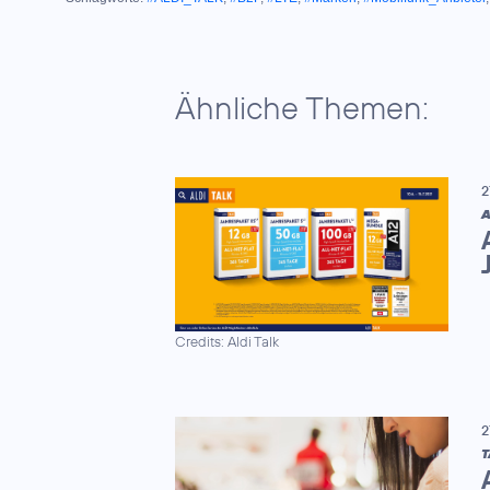
Ähnliche Themen:
2
A
Credits: Aldi Talk
2
T