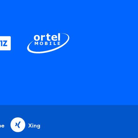
be
Xing