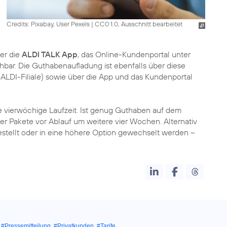
Credits: Pixabay, User Pexels
|
CC0 1.0, Ausschnitt bearbeitet
ber die
ALDI TALK App
, das Online-Kundenportal unter
hbar. Die Guthabenaufladung ist ebenfalls über diese
 ALDI-Filiale) sowie über die App und das Kundenportal
 vierwöchige Laufzeit. Ist genug Guthaben auf dem
der Pakete vor Ablauf um weitere vier Wochen. Alternativ
estellt oder in eine höhere Option gewechselt werden –
,
#Pressemitteilung
,
#Privatkunden
,
#Tarife