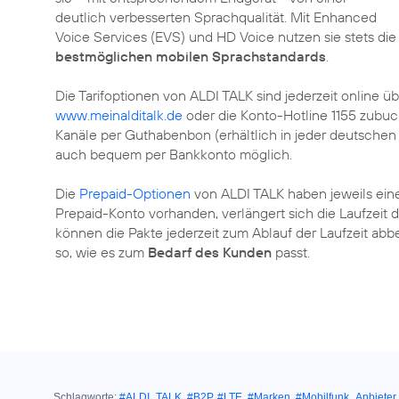
deutlich verbesserten Sprachqualität. Mit Enhanced
Voice Services (EVS) und HD Voice nutzen sie stets die
bestmöglichen mobilen Sprachstandards
.
Die Tarifoptionen von ALDI TALK sind jederzeit online ü
www.meinalditalk.de
oder die Konto-Hotline 1155 zubuc
Kanäle per Guthabenbon (erhältlich in jeder deutschen
auch bequem per Bankkonto möglich.
Die
Prepaid-Optionen
von ALDI TALK haben jeweils eine
Prepaid-Konto vorhanden, verlängert sich die Laufzeit 
können die Pakte jederzeit zum Ablauf der Laufzeit abb
so, wie es zum
Bedarf des Kunden
passt.
Schlagworte:
#ALDI_TALK
,
#B2P
,
#LTE
,
#Marken
,
#Mobilfunk_Anbieter