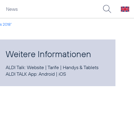
News
s 2018“
Weitere Informationen
ALDI Talk:
Website
|
Tarife
|
Handys & Tablets
ALDI TALK App:
Android
|
iOS