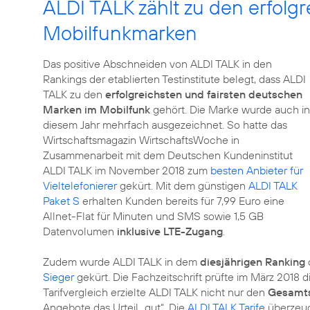
ALDI TALK zählt zu den erfolg
Mobilfunkmarken
Das positive Abschneiden von ALDI TALK in den
Rankings der etablierten Testinstitute belegt, dass ALDI
TALK zu den
erfolgreichsten und fairsten deutschen
Marken im Mobilfunk
gehört. Die Marke wurde auch in
diesem Jahr mehrfach ausgezeichnet. So hatte das
Wirtschaftsmagazin WirtschaftsWoche in
Zusammenarbeit mit dem Deutschen Kundeninstitut
ALDI TALK im November 2018 zum
besten Anbieter für
Vieltelefonierer
gekürt. Mit dem günstigen
ALDI TALK
Paket S
erhalten Kunden bereits für 7,99 Euro eine
Allnet-Flat für Minuten und SMS sowie 1,5 GB
Datenvolumen
inklusive LTE-Zugang
.
Zudem wurde ALDI TALK in dem
diesjährigen Ranking
Sieger
gekürt. Die Fachzeitschrift prüfte im März 2018 
Tarifvergleich erzielte ALDI TALK nicht nur den
Gesamt
Angebote das Urteil „gut“. Die
ALDI TALK Tarife
überzeug