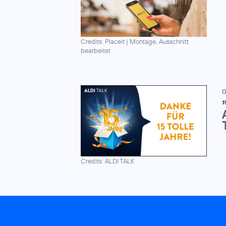
Credits: Placeit
|
Montage, Ausschnitt
bearbeitet
0
1
Credits: ALDI TALK