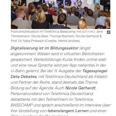
Podiumsdiskussion im Telefónica Basecamp mit (v.li.n.re.): Jens
Tönnesmann, Nicola Beer, Thomas Bachem, Nicole Gerhardt &
Prof. Dr. Niels Pinkwart (
Credits: Henrik Andree
)
Digitalisierung ist im Bildungssektor
längst
angekommen: Wissen wird in virtuellen Bibliotheken
gespeichert, Weiterbildungs-Kurse finden online statt
und eine neue Sprache wird per App nebenbei in der
U-Bahn gelernt. Bei der 11. Ausgabe der
Tagesspiegel
Data Debates
, mit Telefónica Deutschland als Initiator
und Partner der Reihe, stand deshalb das Thema
Bildung auf der Agenda. Auch
Nicole Gerhardt
,
Personalvorstand von Telefónica Deutschland,
debattierte mit den Teilnehmern im Telefónica
BASECAMP und sprach anschließend im Interview über
ihre Vorstellung von
lebenslangem Lernen
und einer