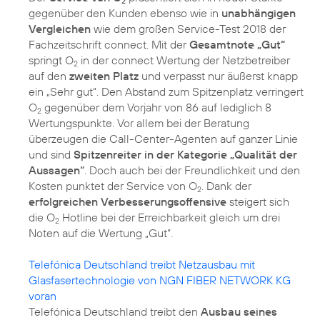
2
gegenüber den Kunden ebenso wie in
unabhängigen
Vergleichen
wie dem großen Service-Test 2018 der
Fachzeitschrift connect. Mit der
Gesamtnote „Gut“
springt O
in der connect Wertung der Netzbetreiber
2
auf den
zweiten Platz
und verpasst nur äußerst knapp
ein „Sehr gut“. Den Abstand zum Spitzenplatz verringert
O
gegenüber dem Vorjahr von 86 auf lediglich 8
2
Wertungspunkte. Vor allem bei der Beratung
überzeugen die Call-Center-Agenten auf ganzer Linie
und sind
Spitzenreiter in der Kategorie „Qualität der
Aussagen“
. Doch auch bei der Freundlichkeit und den
Kosten punktet der Service von O
. Dank der
2
erfolgreichen Verbesserungsoffensive
steigert sich
die O
Hotline bei der Erreichbarkeit gleich um drei
2
Noten auf die Wertung „Gut“.
Telefónica Deutschland treibt Netzausbau mit
Glasfasertechnologie von NGN FIBER NETWORK KG
voran
Telefónica Deutschland treibt den
Ausbau seines