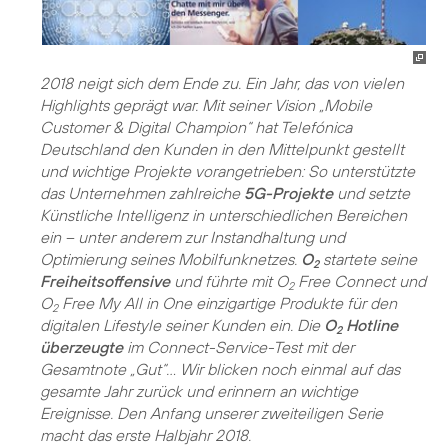
2018 neigt sich dem Ende zu. Ein Jahr, das von vielen
Highlights geprägt war. Mit seiner Vision „Mobile
Customer & Digital Champion“ hat Telefónica
Deutschland den Kunden in den Mittelpunkt gestellt
und wichtige Projekte vorangetrieben: So unterstützte
das Unternehmen zahlreiche
5G-Projekte
und setzte
Künstliche Intelligenz in unterschiedlichen Bereichen
ein – unter anderem zur Instandhaltung und
Optimierung seines Mobilfunknetzes.
O
startete seine
2
Freiheitsoffensive
und führte mit O
Free Connect und
2
O
Free My All in One einzigartige Produkte für den
2
digitalen Lifestyle seiner Kunden ein. Die
O
Hotline
2
überzeugte
im Connect-Service-Test mit der
Gesamtnote „Gut“... Wir blicken noch einmal auf das
gesamte Jahr zurück und erinnern an wichtige
Ereignisse. Den Anfang unserer zweiteiligen Serie
macht das erste Halbjahr 2018.