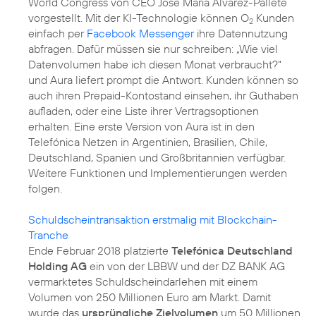
World Congress von CEO José María Álvarez-Pallete
vorgestellt. Mit der KI-Technologie können O
Kunden
2
einfach per
Facebook Messenger
ihre Datennutzung
abfragen. Dafür müssen sie nur schreiben: „Wie viel
Datenvolumen habe ich diesen Monat verbraucht?“
und Aura liefert prompt die Antwort. Kunden können so
auch ihren Prepaid-Kontostand einsehen, ihr Guthaben
aufladen, oder eine Liste ihrer Vertragsoptionen
erhalten. Eine erste Version von Aura ist in den
Telefónica Netzen in Argentinien, Brasilien, Chile,
Deutschland, Spanien und Großbritannien verfügbar.
Weitere Funktionen und Implementierungen werden
folgen.
Schuldscheintransaktion erstmalig mit Blockchain-
Tranche
Ende Februar 2018 platzierte
Telefónica Deutschland
Holding AG
ein von der LBBW und der DZ BANK AG
vermarktetes Schuldscheindarlehen mit einem
Volumen von 250 Millionen Euro am Markt. Damit
wurde das
ursprüngliche Zielvolumen
um 50 Millionen