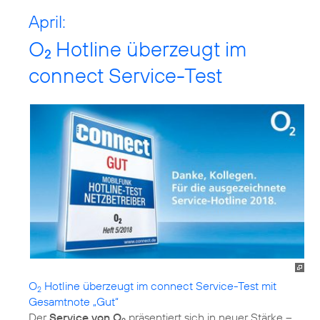
April:
O
Hotline überzeugt im
2
connect Service-Test
O
Hotline überzeugt im connect Service-Test mit
2
Gesamtnote „Gut“
Der
Service von O
präsentiert sich in neuer Stärke –