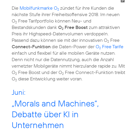
Die
Mobilfunkmarke O
zündet für ihre Kunden die
2
nächste Stufe ihrer Freiheitsoffensive 2018. Im neuen
O
Free Tarifportfolio können Neu- und
2
Bestandskunden dank
O
Free Boost
zum attraktiven
2
Preis ihr Highspeed-Datenvolumen verdoppeln.
Passend dazu können sie mit der innovativen O
Free
2
Connect-Funktion
die Daten-Power der
O
Free Tarife
2
einfach und flexibel für alle mobilen Geräte nutzen.
Denn nicht nur die Datennutzung, auch die Anzahl
vernetzter Mobilgeräte nimmt hierzulande rapide zu. Mit
O
Free Boost und der O
Free Connect-Funktion treibt
2
2
O
diese Entwicklung weiter voran.
2
Juni:
„Morals and Machines“,
Debatte über KI in
Unternehmen