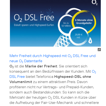
Mehr Freiheit durch Highspeed mit O
DSL Free und
2
neue O
Datentarife
2
O
ist die
Marke der Freiheit
. Sie orientiert sich
2
konsequent an den Bedürfnissen der Kunden. Mit
O
2
DSL Free
bietet Telefonica
Highspeed-DSL ohne
Volumenlimit
zu einem attraktiven Preis. Davon
profitieren nicht nur Vertrags- und Prepaid-Kunden,
sondern auch Bestandskunden: So kann sich die
Mehrzahl der heutigen O
DSL Kunden in Kürze über
2
die Aufhebung der Fair-Use-Mechanik und schnellere