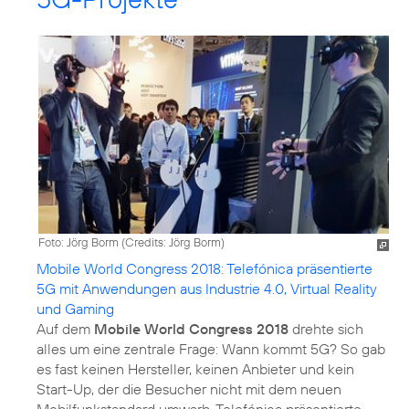
Foto: Jörg Borm (
Credits: Jörg Borm
)
Mobile World Congress 2018: Telefónica präsentierte
5G mit Anwendungen aus Industrie 4.0, Virtual Reality
und Gaming
Auf dem
Mobile World Congress 2018
drehte sich
alles um eine zentrale Frage: Wann kommt 5G? So gab
es fast keinen Hersteller, keinen Anbieter und kein
Start-Up, der die Besucher nicht mit dem neuen
Mobilfunkstandard umwarb. Telefónica präsentierte