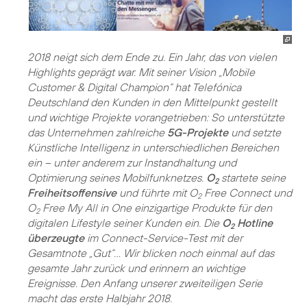
2018 neigt sich dem Ende zu. Ein Jahr, das von vielen
Highlights geprägt war. Mit seiner Vision „Mobile
Customer & Digital Champion“ hat Telefónica
Deutschland den Kunden in den Mittelpunkt gestellt
und wichtige Projekte vorangetrieben: So unterstützte
das Unternehmen zahlreiche
5G-Projekte
und setzte
Künstliche Intelligenz in unterschiedlichen Bereichen
ein – unter anderem zur Instandhaltung und
Optimierung seines Mobilfunknetzes.
O
startete seine
2
Freiheitsoffensive
und führte mit O
Free Connect und
2
O
Free My All in One einzigartige Produkte für den
2
digitalen Lifestyle seiner Kunden ein. Die
O
Hotline
2
überzeugte
im Connect-Service-Test mit der
Gesamtnote „Gut“... Wir blicken noch einmal auf das
gesamte Jahr zurück und erinnern an wichtige
Ereignisse. Den Anfang unserer zweiteiligen Serie
macht das erste Halbjahr 2018.