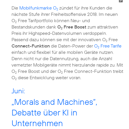
Die
Mobilfunkmarke O
zündet für ihre Kunden die
2
nächste Stufe ihrer Freiheitsoffensive 2018. Im neuen
O
Free Tarifportfolio können Neu- und
2
Bestandskunden dank
O
Free Boost
zum attraktiven
2
Preis ihr Highspeed-Datenvolumen verdoppeln.
Passend dazu können sie mit der innovativen O
Free
2
Connect-Funktion
die Daten-Power der
O
Free Tarife
2
einfach und flexibel für alle mobilen Geräte nutzen.
Denn nicht nur die Datennutzung, auch die Anzahl
vernetzter Mobilgeräte nimmt hierzulande rapide zu. Mit
O
Free Boost und der O
Free Connect-Funktion treibt
2
2
O
diese Entwicklung weiter voran.
2
Juni:
„Morals and Machines“,
Debatte über KI in
Unternehmen