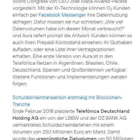
World Congress von CEO José María Álvarez-Pallete
vorgestellt. Mit der KI-Technologie können O
Kunden
2
einfach per
Facebook Messenger
ihre Datennutzung
abfragen. Dafür müssen sie nur schreiben: „Wie viel
Datenvolumen habe ich diesen Monat verbraucht?“
und Aura liefert prompt die Antwort. Kunden können so
auch ihren Prepaid-Kontostand einsehen, ihr Guthaben
aufladen, oder eine Liste ihrer Vertragsoptionen
erhalten. Eine erste Version von Aura ist in den
Telefónica Netzen in Argentinien, Brasilien, Chile,
Deutschland, Spanien und Großbritannien verfügbar.
Weitere Funktionen und Implementierungen werden
folgen.
Schuldscheintransaktion erstmalig mit Blockchain-
Tranche
Ende Februar 2018 platzierte
Telefónica Deutschland
Holding AG
ein von der LBBW und der DZ BANK AG
vermarktetes Schuldscheindarlehen mit einem
Volumen von 250 Millionen Euro am Markt. Damit
wurde das
ursprüngliche Zielvolumen
um 50 Millionen