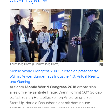
Foto: Jörg Borm (
Credits: Jörg Borm
)
Mobile World Congress 2018: Telefónica präsentierte
5G mit Anwendungen aus Industrie 4.0, Virtual Reality
und Gaming
Auf dem
Mobile World Congress 2018
drehte sich
alles um eine zentrale Frage: Wann kommt 5G? So gab
es fast keinen Hersteller, keinen Anbieter und kein
Start-Up, der die Besucher nicht mit dem neuen
Mobilfunkstandard umwarb. Telefónica präsentierte