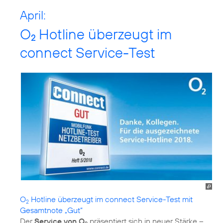
April:
O
Hotline überzeugt im
2
connect Service-Test
O
Hotline überzeugt im connect Service-Test mit
2
Gesamtnote „Gut“
Der
Service von O
präsentiert sich in neuer Stärke –