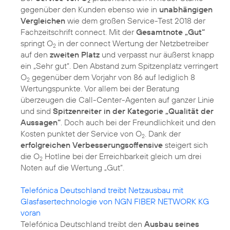
2
gegenüber den Kunden ebenso wie in
unabhängigen
Vergleichen
wie dem großen Service-Test 2018 der
Fachzeitschrift connect. Mit der
Gesamtnote „Gut“
springt O
in der connect Wertung der Netzbetreiber
2
auf den
zweiten Platz
und verpasst nur äußerst knapp
ein „Sehr gut“. Den Abstand zum Spitzenplatz verringert
O
gegenüber dem Vorjahr von 86 auf lediglich 8
2
Wertungspunkte. Vor allem bei der Beratung
überzeugen die Call-Center-Agenten auf ganzer Linie
und sind
Spitzenreiter in der Kategorie „Qualität der
Aussagen“
. Doch auch bei der Freundlichkeit und den
Kosten punktet der Service von O
. Dank der
2
erfolgreichen Verbesserungsoffensive
steigert sich
die O
Hotline bei der Erreichbarkeit gleich um drei
2
Noten auf die Wertung „Gut“.
Telefónica Deutschland treibt Netzausbau mit
Glasfasertechnologie von NGN FIBER NETWORK KG
voran
Telefónica Deutschland treibt den
Ausbau seines