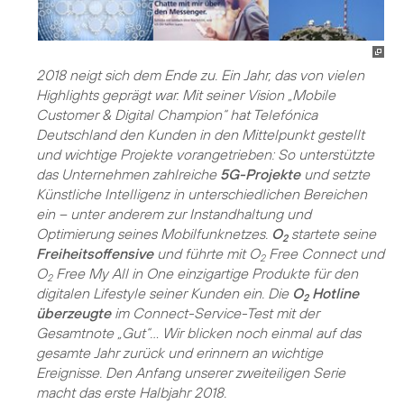
2018 neigt sich dem Ende zu. Ein Jahr, das von vielen
Highlights geprägt war. Mit seiner Vision „Mobile
Customer & Digital Champion“ hat Telefónica
Deutschland den Kunden in den Mittelpunkt gestellt
und wichtige Projekte vorangetrieben: So unterstützte
das Unternehmen zahlreiche
5G-Projekte
und setzte
Künstliche Intelligenz in unterschiedlichen Bereichen
ein – unter anderem zur Instandhaltung und
Optimierung seines Mobilfunknetzes.
O
startete seine
2
Freiheitsoffensive
und führte mit O
Free Connect und
2
O
Free My All in One einzigartige Produkte für den
2
digitalen Lifestyle seiner Kunden ein. Die
O
Hotline
2
überzeugte
im Connect-Service-Test mit der
Gesamtnote „Gut“... Wir blicken noch einmal auf das
gesamte Jahr zurück und erinnern an wichtige
Ereignisse. Den Anfang unserer zweiteiligen Serie
macht das erste Halbjahr 2018.