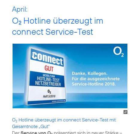
April:
O
Hotline überzeugt im
2
connect Service-Test
O
Hotline überzeugt im connect Service-Test mit
2
Gesamtnote „Gut“
Der
Service von O
präsentiert sich in neuer Stärke –