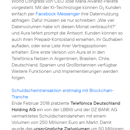
World Congress von CEO José María Álvarez-Pallete
vorgestellt. Mit der KI-Technologie können O
Kunden
2
einfach per
Facebook Messenger
ihre Datennutzung
abfragen. Dafür müssen sie nur schreiben: „Wie viel
Datenvolumen habe ich diesen Monat verbraucht?“
und Aura liefert prompt die Antwort. Kunden können so
auch ihren Prepaid-Kontostand einsehen, ihr Guthaben
aufladen, oder eine Liste ihrer Vertragsoptionen
erhalten. Eine erste Version von Aura ist in den
Telefónica Netzen in Argentinien, Brasilien, Chile,
Deutschland, Spanien und Großbritannien verfügbar.
Weitere Funktionen und Implementierungen werden
folgen.
Schuldscheintransaktion erstmalig mit Blockchain-
Tranche
Ende Februar 2018 platzierte
Telefónica Deutschland
Holding AG
ein von der LBBW und der DZ BANK AG
vermarktetes Schuldscheindarlehen mit einem
Volumen von 250 Millionen Euro am Markt. Damit
wurde das
ursprüngliche Zielvolumen
um 50 Millionen