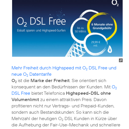
Mehr Freiheit durch Highspeed mit O
DSL Free und
2
neue O
Datentarife
2
O
ist die
Marke der Freiheit
. Sie orientiert sich
2
konsequent an den Bedürfnissen der Kunden. Mit
O
2
DSL Free
bietet Telefonica
Highspeed-DSL ohne
Volumenlimit
zu einem attraktiven Preis. Davon
profitieren nicht nur Vertrags- und Prepaid-Kunden,
sondern auch Bestandskunden: So kann sich die
Mehrzahl der heutigen O
DSL Kunden in Kürze über
2
die Aufhebung der Fair-Use-Mechanik und schnellere