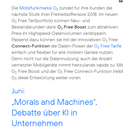
Die
Mobilfunkmarke O
zündet für ihre Kunden die
2
nächste Stufe ihrer Freiheitsoffensive 2018. Im neuen
O
Free Tarifportfolio können Neu- und
2
Bestandskunden dank
O
Free Boost
zum attraktiven
2
Preis ihr Highspeed-Datenvolumen verdoppeln.
Passend dazu können sie mit der innovativen O
Free
2
Connect-Funktion
die Daten-Power der
O
Free Tarife
2
einfach und flexibel für alle mobilen Geräte nutzen.
Denn nicht nur die Datennutzung, auch die Anzahl
vernetzter Mobilgeräte nimmt hierzulande rapide zu. Mit
O
Free Boost und der O
Free Connect-Funktion treibt
2
2
O
diese Entwicklung weiter voran.
2
Juni:
„Morals and Machines“,
Debatte über KI in
Unternehmen