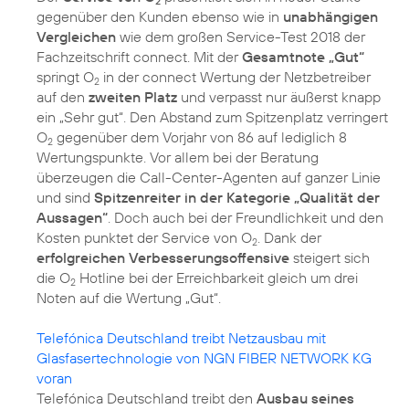
2
gegenüber den Kunden ebenso wie in
unabhängigen
Vergleichen
wie dem großen Service-Test 2018 der
Fachzeitschrift connect. Mit der
Gesamtnote „Gut“
springt O
in der connect Wertung der Netzbetreiber
2
auf den
zweiten Platz
und verpasst nur äußerst knapp
ein „Sehr gut“. Den Abstand zum Spitzenplatz verringert
O
gegenüber dem Vorjahr von 86 auf lediglich 8
2
Wertungspunkte. Vor allem bei der Beratung
überzeugen die Call-Center-Agenten auf ganzer Linie
und sind
Spitzenreiter in der Kategorie „Qualität der
Aussagen“
. Doch auch bei der Freundlichkeit und den
Kosten punktet der Service von O
. Dank der
2
erfolgreichen Verbesserungsoffensive
steigert sich
die O
Hotline bei der Erreichbarkeit gleich um drei
2
Noten auf die Wertung „Gut“.
Telefónica Deutschland treibt Netzausbau mit
Glasfasertechnologie von NGN FIBER NETWORK KG
voran
Telefónica Deutschland treibt den
Ausbau seines