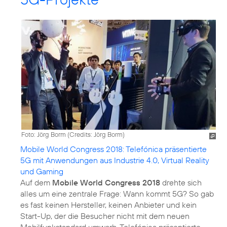
Foto: Jörg Borm (
Credits: Jörg Borm
)
Mobile World Congress 2018: Telefónica präsentierte
5G mit Anwendungen aus Industrie 4.0, Virtual Reality
und Gaming
Auf dem
Mobile World Congress 2018
drehte sich
alles um eine zentrale Frage: Wann kommt 5G? So gab
es fast keinen Hersteller, keinen Anbieter und kein
Start-Up, der die Besucher nicht mit dem neuen
Mobilfunkstandard umwarb. Telefónica präsentierte