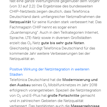
fast eine ganze Wertungsnote gegenüber dem Vorjahr
(von 3,1 auf 2,2): Die Ergebnisse des bundesweiten
CHIP-Netztests zeigen deutlich, dass Telefónica
Deutschland dank umfangreicher Netzmaßnahmen die
Netzqualität
für seine Kunden stark verbessert hat. Das
Fachmagazin CHIP nennt es sogar einen
„Quantensprung“. Auch in den Teilkategorien Internet,
Sprache, LTE-Netz sowie in diversen Großstädten
erzielt das O
Netz
gute bis sehr gute Noten
.
2
Gleichzeitig kündigt Telefónica Deutschland für das
kommende Jahr weitere Verbesserungen bei der
Netzqualität an.
Positive Wirkung der Netzintegration in weiteren
Städten
Telefónica Deutschland hat die
Modernisierung und
den Ausbau
seines O
Mobilfunknetzes im Jahr 2018
2
erfolgreich vorangetrieben. Speziell die Netzintegration
von O
und E-Plus hat
große Fortschritte
gemacht
2
und in zahlreichen Gebieten die Netzqualität
verbessert. Das bestätigten auch die
Messergebnisse