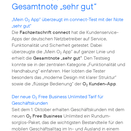
Gesamtnote „sehr gut“
„Mein O
App“ überzeugt im connect-Test mit der Note
2
„sehr gut“
Die
Fachzeitschrift connect
hat die Kundenservice-
Apps der deutschen Netzbetreiber auf Service,
Funktionalität und Sicherheit getestet. Dabei
überzeugte die „Mein O
App“ auf ganzer Linie und
2
erhielt die
Gesamtnote „sehr gut“
. Den Testsieg
konnte sie in der zentralen Kategorie „Funktionalität und
Handhabung“ einfahren. Hier lobten die Tester
besonders das „moderne Design mit klarer Struktur“
sowie die „flüssige Bedienung“ der
O
Kunden-App
.
2
Der neue O
Free Business Unlimited Tarif für
2
Geschäftskunden
Seit dem 1. Oktober erhalten Geschäftskunden mit dem
neuen
O
Free Business
Unlimited ein Rundum-
2
sorglos-Paket, das die wichtigsten Bestandteile für den
mobilen Geschäftsalltag im In- und Ausland in einem