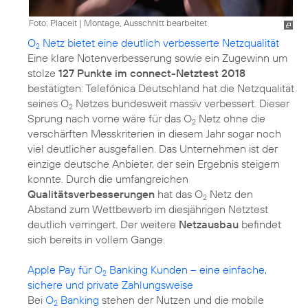
Foto: Placeit
|
Montage, Ausschnitt bearbeitet
O
Netz bietet eine deutlich verbesserte Netzqualität
2
Eine klare Notenverbesserung sowie ein Zugewinn um
stolze
127 Punkte im connect-Netztest 2018
bestätigten: Telefónica Deutschland hat die Netzqualität
seines O
Netzes bundesweit massiv verbessert. Dieser
2
Sprung nach vorne wäre für das O
Netz ohne die
2
verschärften Messkriterien in diesem Jahr sogar noch
viel deutlicher ausgefallen. Das Unternehmen ist der
einzige deutsche Anbieter, der sein Ergebnis steigern
konnte. Durch die umfangreichen
Qualitätsverbesserungen
hat das O
Netz den
2
Abstand zum Wettbewerb im diesjährigen Netztest
deutlich verringert. Der weitere
Netzausbau
befindet
sich bereits in vollem Gange.
Apple Pay für O
Banking Kunden – eine einfache,
2
sichere und private Zahlungsweise
Bei
O
Banking
stehen der Nutzen und die mobile
2