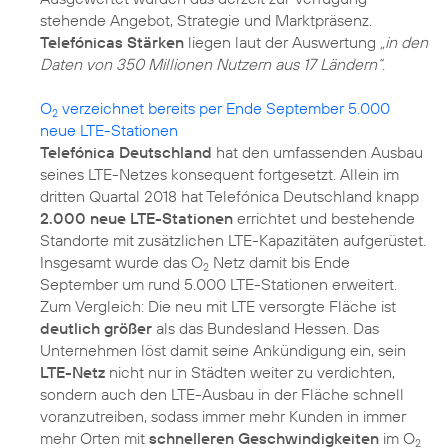
stehende Angebot, Strategie und Marktpräsenz.
Telefónicas Stärken
liegen laut der Auswertung
„in den
Daten von 350 Millionen Nutzern aus 17 Ländern“
.
O
verzeichnet bereits per Ende September 5.000
2
neue LTE-Stationen
Telefónica Deutschland
hat den umfassenden Ausbau
seines LTE-Netzes konsequent fortgesetzt. Allein im
dritten Quartal 2018 hat Telefónica Deutschland knapp
2.000 neue LTE-Stationen
errichtet und bestehende
Standorte mit zusätzlichen LTE-Kapazitäten aufgerüstet.
Insgesamt wurde das O
Netz damit bis Ende
2
September um rund 5.000 LTE-Stationen erweitert.
Zum Vergleich: Die neu mit LTE versorgte Fläche ist
deutlich größer
als das Bundesland Hessen. Das
Unternehmen löst damit seine Ankündigung ein, sein
LTE-Netz
nicht nur in Städten weiter zu verdichten,
sondern auch den LTE-Ausbau in der Fläche schnell
voranzutreiben, sodass immer mehr Kunden in immer
mehr Orten mit
schnelleren Geschwindigkeiten
im O
2