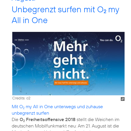
Unbegrenzt surfen mit O
my
2
All in One
Credits: o2
Mit O
my All in One unterwegs und zuhause
2
unbegrenzt surfen
Die
O
Freiheitsoffensive 2018
stellt die Weichen im
2
deutschen Mobilfunkmarkt neu: Am 21. August ist die