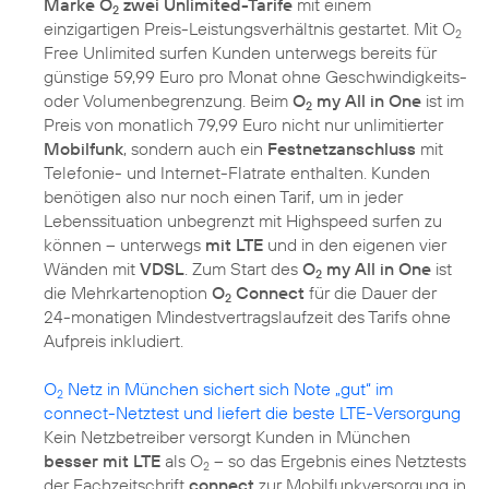
Marke O
zwei Unlimited-Tarife
mit einem
2
einzigartigen Preis-Leistungsverhältnis gestartet. Mit O
2
Free Unlimited surfen Kunden unterwegs bereits für
günstige 59,99 Euro pro Monat ohne Geschwindigkeits-
oder Volumenbegrenzung. Beim
O
my All in One
ist im
2
Preis von monatlich 79,99 Euro nicht nur unlimitierter
Mobilfunk
, sondern auch ein
Festnetzanschluss
mit
Telefonie- und Internet-Flatrate enthalten. Kunden
benötigen also nur noch einen Tarif, um in jeder
Lebenssituation unbegrenzt mit Highspeed surfen zu
können – unterwegs
mit LTE
und in den eigenen vier
Wänden mit
VDSL
. Zum Start des
O
my All in One
ist
2
die Mehrkartenoption
O
Connect
für die Dauer der
2
24-monatigen Mindestvertragslaufzeit des Tarifs ohne
Aufpreis inkludiert.
O
Netz in München sichert sich Note „gut“ im
2
connect-Netztest und liefert die beste LTE-Versorgung
Kein Netzbetreiber versorgt Kunden in München
besser mit LTE
als O
– so das Ergebnis eines Netztests
2
der Fachzeitschrift
connect
zur Mobilfunkversorgung in