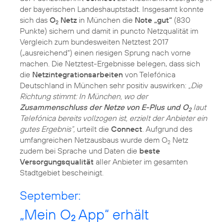
der bayerischen Landeshauptstadt. Insgesamt konnte
sich das
O
Netz
in München die
Note „gut“
(830
2
Punkte) sichern und damit in puncto Netzqualität im
Vergleich zum bundesweiten Netztest 2017
(„ausreichend“) einen riesigen Sprung nach vorne
machen. Die Netztest-Ergebnisse belegen, dass sich
die
Netzintegrationsarbeiten
von Telefónica
Deutschland in München sehr positiv auswirken:
„Die
Richtung stimmt: In München, wo der
Zusammenschluss der Netze von E-Plus und O
laut
2
Telefónica bereits vollzogen ist, erzielt der Anbieter ein
gutes Ergebnis“,
urteilt die
Connect
. Aufgrund des
umfangreichen Netzausbaus wurde dem O
Netz
2
zudem bei Sprache und Daten die
beste
Versorgungsqualität
aller Anbieter im gesamten
Stadtgebiet bescheinigt.
September:
„Mein O
App“ erhält
2