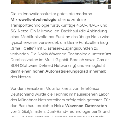
Die im Innovationscluster getestete moderne
Mikrowellentechnologie
ist eine zentrale
Transporttechnologie für zukünftige 4.5G-, 4.9G- und
5G-Netze. Ein Mikrowellen-Backhaul (die Anbindung
einer Mobilfunkzelle per Funk an das übrige Netz) wird
typischerweise verwendet, um kleine Funkzellen (sog.
„
Small Cells
“) mit Glasfaser-Zugangspunkten zu
verbinden. Die Nokia Wavence-Technologie unterstützt
Durchsatzraten im Multi-Gigabit-Bereich sowie Carrier-
SDN (Software Defined Networking) und ermöglicht
damit einen
hohen Automatisierungsgrad
innerhalb
des Netzes.
Vor dem Einsatz im Mobilfunknetz von Telefónica
Deutschland wurde die Technik im hauseigenen Labor
des Münchner Netzbetreibers erfolgreich getestet. Für
den Backhaul erreichte Nokia
Wavence-Datenraten
von 2 Gbit/s mittels Dual-Band-Technologie bei 18 und