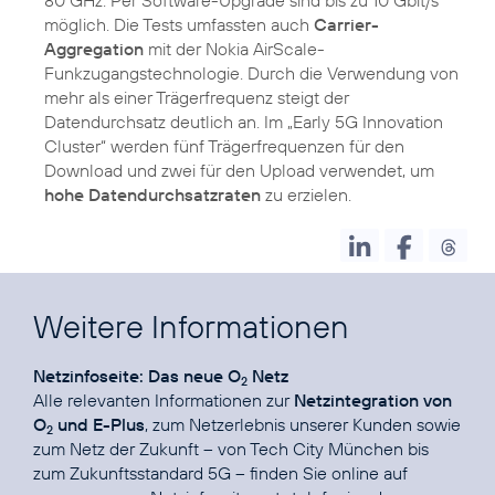
80 GHz. Per Software-Upgrade sind bis zu 10 Gbit/s
möglich. Die Tests umfassten auch
Carrier-
Aggregation
mit der Nokia AirScale-
Funkzugangstechnologie. Durch die Verwendung von
mehr als einer Trägerfrequenz steigt der
Datendurchsatz deutlich an. Im „Early 5G Innovation
Cluster“ werden fünf Trägerfrequenzen für den
Download und zwei für den Upload verwendet, um
hohe Datendurchsatzraten
zu erzielen.
Weitere Informationen
Netzinfoseite: Das neue O
Netz
2
Alle relevanten Informationen zur
Netzintegration von
O
und E-Plus
, zum Netzerlebnis unserer Kunden sowie
2
zum Netz der Zukunft – von Tech City München bis
zum Zukunftsstandard 5G – finden Sie online auf