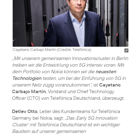
Cayetano Carbajo Martín (
Credits: Telefónica
)
„Mit unserem gemeinsamen Innovationscluster in Berlin
treiben wir die Entwicklung von 5G intensiv voran. Mit
dem Portfolio von Nokia können wir die
neuesten
Technologien
testen, um bei der Einführung von 5G in
unserem Netz zügig voranzukommen“
, ist
Cayetano
Carbajo Martín
, Vorstand und Chief Technology
Officer (CTO) von Telefónica Deutschland, überzeugt.
Detlev Otto
, Leiter des Kundenteams für Telefónica
Germany bei Nokia, sagt:
„Das ‚Early 5G Innovation
Cluster‘ mit Telefónica Deutschland ist ein wichtiger
Baustein auf unserer gemeinsamen