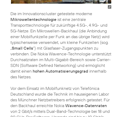
Die im Innovationscluster getestete moderne
Mikrowellentechnologie
ist eine zentrale
Transporttechnologie für zukünftige 4.5G-, 4.9G- und
5G-Netze. Ein Mikrowellen-Backhaul (die Anbindung
einer Mobilfunkzelle per Funk an das übrige Netz) wird
typischerweise verwendet, um kleine Funkzellen (sog.
„
Small Cells
“) mit Glasfaser-Zugangspunkten zu
verbinden. Die Nokia Wavence-Technologie unterstützt
Durchsatzraten im Multi-Gigabit-Bereich sowie Carrier-
SDN (Software Defined Networking) und ermöglicht
damit einen
hohen Automatisierungsgrad
innerhalb
des Netzes.
Vor dem Einsatz im Mobilfunknetz von Telefónica
Deutschland wurde die Technik im hauseigenen Labor
des Münchner Netzbetreibers erfolgreich getestet. Für
den Backhaul erreichte Nokia
Wavence-Datenraten
von 2 Gbit/s mittels Dual-Band-Technologie bei 18 und