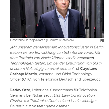
Cayetano Carbajo Martín (
Credits: Telefónica
)
„Mit unserem gemeinsamen Innovationscluster in Berlin
treiben wir die Entwicklung von 5G intensiv voran. Mit
dem Portfolio von Nokia können wir die
neuesten
Technologien
testen, um bei der Einführung von 5G in
unserem Netz zügig voranzukommen“
, ist
Cayetano
Carbajo Martín
, Vorstand und Chief Technology
Officer (CTO) von Telefónica Deutschland, überzeugt.
Detlev Otto
, Leiter des Kundenteams für Telefónica
Germany bei Nokia, sagt:
„Das ‚Early 5G Innovation
Cluster‘ mit Telefónica Deutschland ist ein wichtiger
Baustein auf unserer gemeinsamen