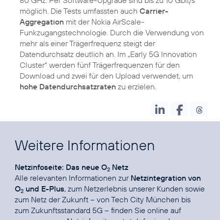
80 GHz. Per Software-Upgrade sind bis zu 10 Gbit/s
möglich. Die Tests umfassten auch
Carrier-
Aggregation
mit der Nokia AirScale-
Funkzugangstechnologie. Durch die Verwendung von
mehr als einer Trägerfrequenz steigt der
Datendurchsatz deutlich an. Im „Early 5G Innovation
Cluster“ werden fünf Trägerfrequenzen für den
Download und zwei für den Upload verwendet, um
hohe Datendurchsatzraten
zu erzielen.
Weitere Informationen
Netzinfoseite: Das neue O
Netz
2
Alle relevanten Informationen zur
Netzintegration von
O
und E-Plus
, zum Netzerlebnis unserer Kunden sowie
2
zum Netz der Zukunft – von Tech City München bis
zum Zukunftsstandard 5G – finden Sie online auf