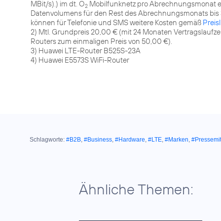
MBit/s).) im dt. O
Mobilfunknetz pro Abrechnungsmonat ent
2
Datenvolumens für den Rest des Abrechnungsmonats bis 3
können für Telefonie und SMS weitere Kosten gemäß
Preisl
2) Mtl. Grundpreis 20,00 € (mit 24 Monaten Vertragslaufzei
Routers zum einmaligen Preis von 50,00 €).
3) Huawei LTE-Router B525S-23A
4) Huawei E5573S WiFi-Router
Schlagworte:
#B2B
,
#Business
,
#Hardware
,
#LTE
,
#Marken
,
#Pressemit
Ähnliche Themen: