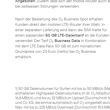
Angeboten
. Zudem lässt sich der mobile Router auch
bei zeitweisen Störungen verwenden.
Nach der Bestellung des O
Business Spot erhalten
2
Kunden direkt den mobilen LTE-Router ihrer Wahl. In
einer separaten Lieferung wird dann die SIM-Karte für
einen passenden
50 GB LTE-Datentarif
an die Kunden
versendet. Der Tarif O
Business Data
in Kombination
2
mit dem LTE Data Pack 50 GB ist zum monatlichen
Grundpreis von 20 Euro (netto) bei O
Business
2
erhältlich.
1) 50 GB Datenvolumen für Surfen mit bis zu 50 MBit/s (M
enthaltenen Highspeed-Datenvolumens im dt. O
Mobilfun
2
16,8 MBit/s) und bis zu 32 MBit/s im Upload (Durchschnitt
und Co. KG, die einmal automatisch auf O
umgestellt wurd
2
Max. mit bis zu 225 MBit/s Download (Durchschnitt 19,3 MBi