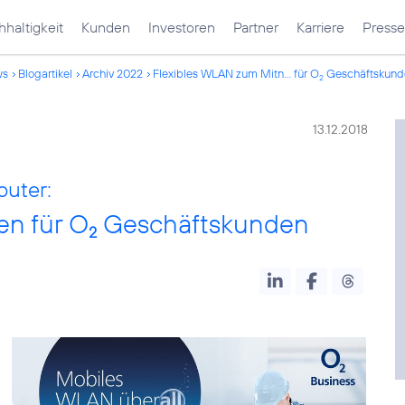
haltigkeit
Kunden
Investoren
Partner
Karriere
Presse
ws
Blogartikel
Archiv 2022
Flexibles WLAN zum Mitn... für O
Geschäftskund
2
13.12.2018
outer:
n für O
Geschäftskunden
2