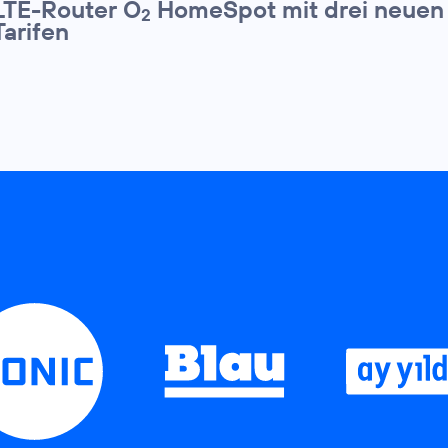
LTE-Router O
HomeSpot mit drei neuen
2
Tarifen