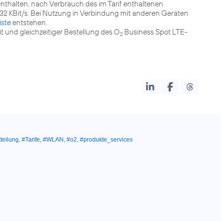
halten, nach Verbrauch des im Tarif enthaltenen
2 KBit/s. Bei Nutzung in Verbindung mit anderen Geräten
iste
entstehen.
t und gleichzeitiger Bestellung des O
Business Spot LTE-
2
teilung
,
#Tarife
,
#WLAN
,
#o2
,
#produkte_services