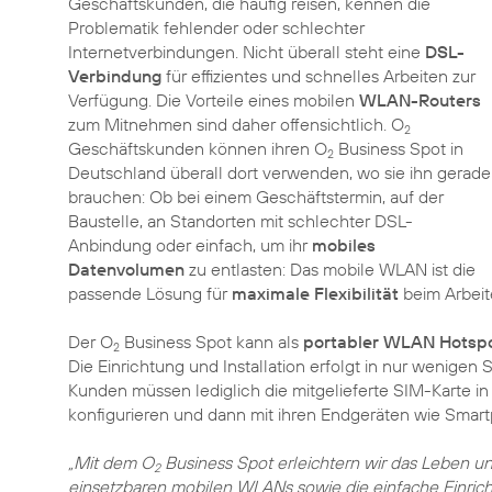
Geschäftskunden, die häufig reisen, kennen die
Problematik fehlender oder schlechter
Internetverbindungen. Nicht überall steht eine
DSL-
Verbindung
für effizientes und schnelles Arbeiten zur
Verfügung. Die Vorteile eines mobilen
WLAN-Routers
zum Mitnehmen sind daher offensichtlich. O
2
Geschäftskunden können ihren O
Business Spot in
2
Deutschland überall dort verwenden, wo sie ihn gerade
brauchen: Ob bei einem Geschäftstermin, auf der
Baustelle, an Standorten mit schlechter DSL-
Anbindung oder einfach, um ihr
mobiles
Datenvolumen
zu entlasten: Das mobile WLAN ist die
passende Lösung für
maximale Flexibilität
beim Arbeit
Der O
Business Spot kann als
portabler WLAN Hotsp
2
Die Einrichtung und Installation erfolgt in nur wenigen
Kunden müssen lediglich die mitgelieferte SIM-Karte i
konfigurieren und dann mit ihren Endgeräten wie Smart
„Mit dem O
Business Spot erleichtern wir das Leben un
2
einsetzbaren mobilen WLANs sowie die einfache Einrich