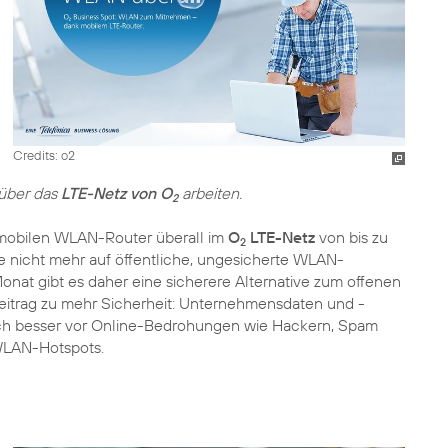
Credits: o2
 über das
LTE-Netz von O
arbeiten.
2
r mobilen WLAN-Router überall im
O
LTE-Netz
von bis zu
2
 nicht mehr auf öffentliche, ungesicherte WLAN-
onat gibt es daher eine sicherere Alternative zum offenen
Beitrag zu mehr Sicherheit: Unternehmensdaten und -
ch besser vor Online-Bedrohungen wie Hackern, Spam
 WLAN-Hotspots.