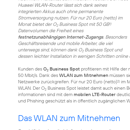
Huawei WLAN-Router lässt sich dank seines
integrierten Akkus auch ohne permanente
Stromversorgung nutzen. Für nur 20 Euro (netto) im
Monat bietet der O
Business Spot mit 50 GB
1)
2
Datenvolumen die Freiheit eines
festnetzunabhängigen Internet-Zugangs
. Besonders
Geschäftsreisende und mobile Arbeiter, die viel
unterwegs sind, können dank O
Business Spot und
2
dessen leichter Installation in wenigen Schritten online
Kunden des
O
Business Spot
profitieren mit Hilfe de
2
50 Mbit/s. Dank des
WLAN zum Mitnehmen
müssen sie
Netzwerke zurückgreifen. Für nur 20 Euro (netto)
im M
2)
WLAN. Der O
Business Spot leistet damit auch einen 
2
informationen sind mit dem
mobilen LTE-Router
deutli
und Phishing geschützt als in öffentlich zugänglichen
Das WLAN zum Mitnehmen