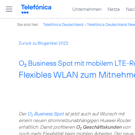
Unternehmen
Netze
Nach
Sie sind hier:
Telefónica Deutschland
Telefónica Deutschland Ne
Zurück zu Blogartikel 2022
O
Business Spot mit mobilem LTE-R
2
Flexibles WLAN zum Mitnehme
Der
O
Business Spot
ist jetzt auch auf Wunsch mit
2
einem neuen stromnetzunabhängigen Huawei Router
erhältlich. Damit profitieren
O
Geschäftskunden
von
2
noch mehr Flexibilität beim mobilen Arbeiten. Der neue