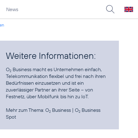
News
en
Weitere Informationen:
O
Business macht es Unternehmen einfach,
2
Telekommunikation flexibel und frei nach ihren
Bedürfnissen einzusetzen und ist ein
zuverlässiger Partner an ihrer Seite – von
Festnetz, über Mobilfunk bis hin zu
IoT
.
Mehr zum Thema:
O
Business
|
O
Business
2
2
Spot