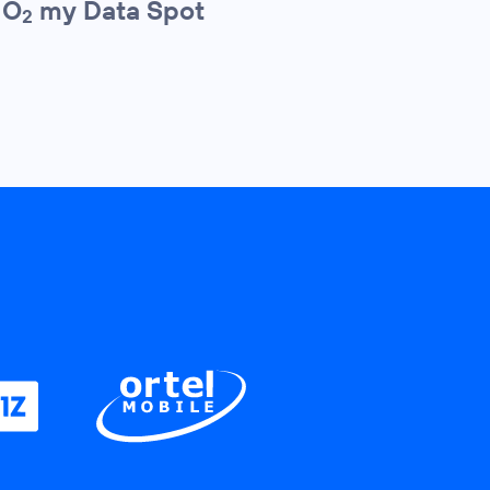
 O
my Data Spot
2