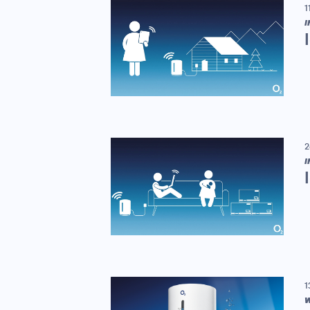
1
I
2
I
1
W