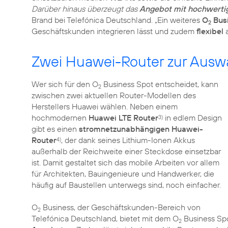
Darüber hinaus überzeugt das
Angebot mit hochwerti
Brand bei Telefónica Deutschland. „Ein weiteres
O
Busi
2
Geschäftskunden integrieren lässt und zudem
flexibel
a
Zwei Huawei-Router zur Auswah
Wer sich für den O
Business Spot entscheidet, kann
2
zwischen zwei aktuellen Router-Modellen des
Herstellers Huawei wählen. Neben einem
hochmodernen
Huawei LTE Router
in edlem Design
3)
gibt es einen
stromnetzunabhängigen Huawei-
Router
, der dank seines Lithium-Ionen Akkus
4)
außerhalb der Reichweite einer Steckdose einsetzbar
ist. Damit gestaltet sich das mobile Arbeiten vor allem
für Architekten, Bauingenieure und Handwerker, die
häufig auf Baustellen unterwegs sind, noch einfacher.
O
Business, der Geschäftskunden-Bereich von
2
Telefónica Deutschland, bietet mit dem O
Business Sp
2