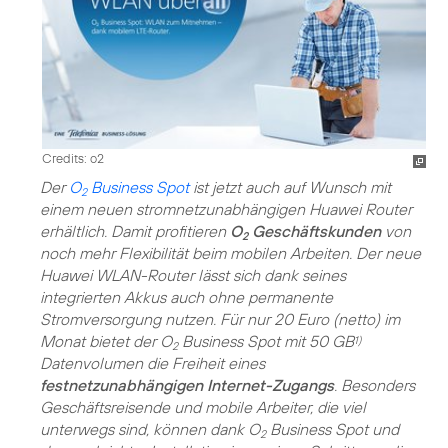
Credits: o2
Der
O
Business Spot
ist jetzt auch auf Wunsch mit
2
einem neuen stromnetzunabhängigen Huawei Router
erhältlich. Damit profitieren
O
Geschäftskunden
von
2
noch mehr Flexibilität beim mobilen Arbeiten. Der neue
Huawei WLAN-Router lässt sich dank seines
integrierten Akkus auch ohne permanente
Stromversorgung nutzen. Für nur 20 Euro (netto) im
Monat bietet der O
Business Spot mit 50 GB
1)
2
Datenvolumen die Freiheit eines
festnetzunabhängigen Internet-Zugangs
. Besonders
Geschäftsreisende und mobile Arbeiter, die viel
unterwegs sind, können dank O
Business Spot und
2