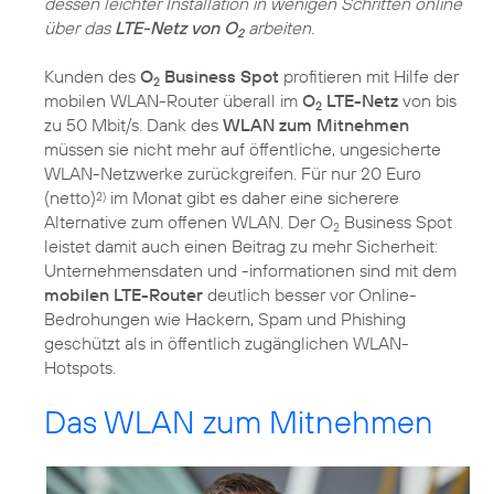
dessen leichter Installation in wenigen Schritten online
über das
LTE-Netz von O
arbeiten.
2
Kunden des
O
Business Spot
profitieren mit Hilfe der
2
mobilen WLAN-Router überall im
O
LTE-Netz
von bis
2
zu 50 Mbit/s. Dank des
WLAN zum Mitnehmen
müssen sie nicht mehr auf öffentliche, ungesicherte
WLAN-Netzwerke zurückgreifen. Für nur 20 Euro
(netto)
im Monat gibt es daher eine sicherere
2)
Alternative zum offenen WLAN. Der O
Business Spot
2
leistet damit auch einen Beitrag zu mehr Sicherheit:
Unternehmensdaten und -informationen sind mit dem
mobilen LTE-Router
deutlich besser vor Online-
Bedrohungen wie Hackern, Spam und Phishing
geschützt als in öffentlich zugänglichen WLAN-
Hotspots.
Das WLAN zum Mitnehmen