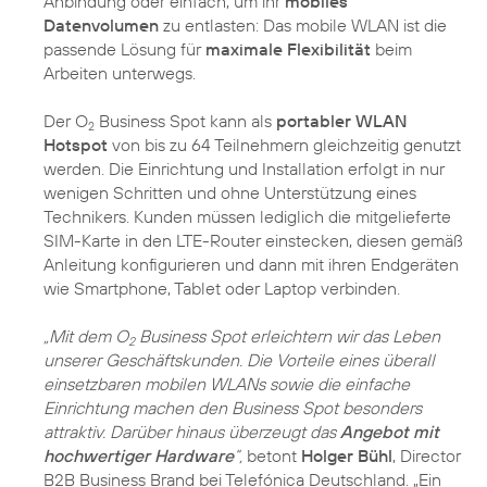
Anbindung oder einfach, um ihr
mobiles
Datenvolumen
zu entlasten: Das mobile WLAN ist die
passende Lösung für
maximale Flexibilität
beim
Arbeiten unterwegs.
Der O
Business Spot kann als
portabler WLAN
2
Hotspot
von bis zu 64 Teilnehmern gleichzeitig genutzt
werden. Die Einrichtung und Installation erfolgt in nur
wenigen Schritten und ohne Unterstützung eines
Technikers. Kunden müssen lediglich die mitgelieferte
SIM-Karte in den LTE-Router einstecken, diesen gemäß
Anleitung konfigurieren und dann mit ihren Endgeräten
wie Smartphone, Tablet oder Laptop verbinden.
„Mit dem O
Business Spot erleichtern wir das Leben
2
unserer Geschäftskunden. Die Vorteile eines überall
einsetzbaren mobilen WLANs sowie die einfache
Einrichtung machen den Business Spot besonders
attraktiv. Darüber hinaus überzeugt das
Angebot mit
hochwertiger Hardware
“,
betont
Holger Bühl
, Director
B2B Business Brand bei Telefónica Deutschland. „Ein