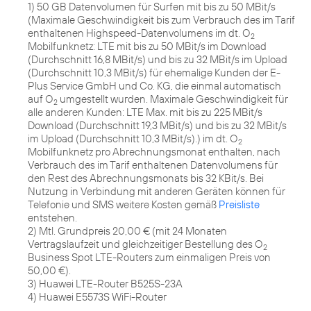
1) 50 GB Datenvolumen für Surfen mit bis zu 50 MBit/s
(Maximale Geschwindigkeit bis zum Verbrauch des im Tarif
enthaltenen Highspeed-Datenvolumens im dt. O
2
Mobilfunknetz: LTE mit bis zu 50 MBit/s im Download
(Durchschnitt 16,8 MBit/s) und bis zu 32 MBit/s im Upload
(Durchschnitt 10,3 MBit/s) für ehemalige Kunden der E-
Plus Service GmbH und Co. KG, die einmal automatisch
auf O
umgestellt wurden. Maximale Geschwindigkeit für
2
alle anderen Kunden: LTE Max. mit bis zu 225 MBit/s
Download (Durchschnitt 19,3 MBit/s) und bis zu 32 MBit/s
im Upload (Durchschnitt 10,3 MBit/s).) im dt. O
2
Mobilfunknetz pro Abrechnungsmonat enthalten, nach
Verbrauch des im Tarif enthaltenen Datenvolumens für
den Rest des Abrechnungsmonats bis 32 KBit/s. Bei
Nutzung in Verbindung mit anderen Geräten können für
Telefonie und SMS weitere Kosten gemäß
Preisliste
entstehen.
2) Mtl. Grundpreis 20,00 € (mit 24 Monaten
Vertragslaufzeit und gleichzeitiger Bestellung des O
2
Business Spot LTE-Routers zum einmaligen Preis von
50,00 €).
3) Huawei LTE-Router B525S-23A
4) Huawei E5573S WiFi-Router