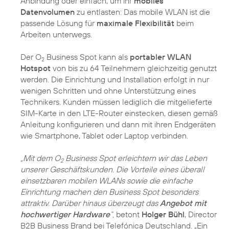
Anbindung oder einfach, um ihr
mobiles
Datenvolumen
zu entlasten: Das mobile WLAN ist die
passende Lösung für
maximale Flexibilität
beim
Arbeiten unterwegs.
Der O
Business Spot kann als
portabler WLAN
2
Hotspot
von bis zu 64 Teilnehmern gleichzeitig genutzt
werden. Die Einrichtung und Installation erfolgt in nur
wenigen Schritten und ohne Unterstützung eines
Technikers. Kunden müssen lediglich die mitgelieferte
SIM-Karte in den LTE-Router einstecken, diesen gemäß
Anleitung konfigurieren und dann mit ihren Endgeräten
wie Smartphone, Tablet oder Laptop verbinden.
„Mit dem O
Business Spot erleichtern wir das Leben
2
unserer Geschäftskunden. Die Vorteile eines überall
einsetzbaren mobilen WLANs sowie die einfache
Einrichtung machen den Business Spot besonders
attraktiv. Darüber hinaus überzeugt das
Angebot mit
hochwertiger Hardware
“,
betont
Holger Bühl
, Director
B2B Business Brand bei Telefónica Deutschland. „Ein