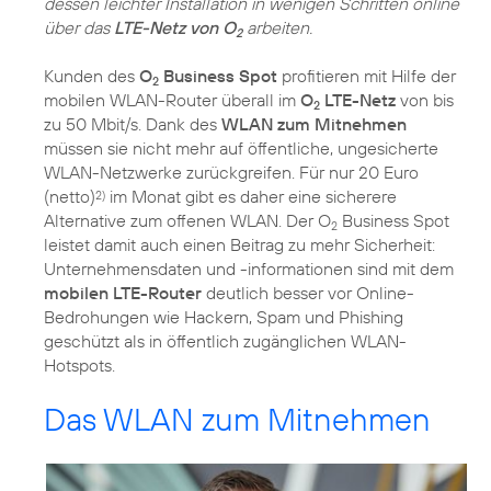
dessen leichter Installation in wenigen Schritten online
über das
LTE-Netz von O
arbeiten.
2
Kunden des
O
Business Spot
profitieren mit Hilfe der
2
mobilen WLAN-Router überall im
O
LTE-Netz
von bis
2
zu 50 Mbit/s. Dank des
WLAN zum Mitnehmen
müssen sie nicht mehr auf öffentliche, ungesicherte
WLAN-Netzwerke zurückgreifen. Für nur 20 Euro
(netto)
im Monat gibt es daher eine sicherere
2)
Alternative zum offenen WLAN. Der O
Business Spot
2
leistet damit auch einen Beitrag zu mehr Sicherheit:
Unternehmensdaten und -informationen sind mit dem
mobilen LTE-Router
deutlich besser vor Online-
Bedrohungen wie Hackern, Spam und Phishing
geschützt als in öffentlich zugänglichen WLAN-
Hotspots.
Das WLAN zum Mitnehmen