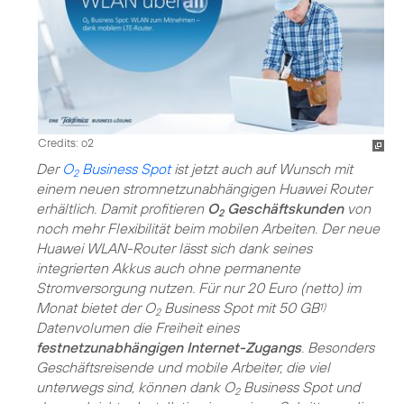
Credits: o2
Der
O
Business Spot
ist jetzt auch auf Wunsch mit
2
einem neuen stromnetzunabhängigen Huawei Router
erhältlich. Damit profitieren
O
Geschäftskunden
von
2
noch mehr Flexibilität beim mobilen Arbeiten. Der neue
Huawei WLAN-Router lässt sich dank seines
integrierten Akkus auch ohne permanente
Stromversorgung nutzen. Für nur 20 Euro (netto) im
Monat bietet der O
Business Spot mit 50 GB
1)
2
Datenvolumen die Freiheit eines
festnetzunabhängigen Internet-Zugangs
. Besonders
Geschäftsreisende und mobile Arbeiter, die viel
unterwegs sind, können dank O
Business Spot und
2