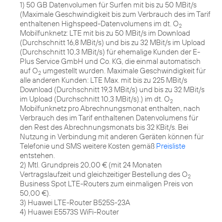
1) 50 GB Datenvolumen für Surfen mit bis zu 50 MBit/s
(Maximale Geschwindigkeit bis zum Verbrauch des im Tarif
enthaltenen Highspeed-Datenvolumens im dt. O
2
Mobilfunknetz: LTE mit bis zu 50 MBit/s im Download
(Durchschnitt 16,8 MBit/s) und bis zu 32 MBit/s im Upload
(Durchschnitt 10,3 MBit/s) für ehemalige Kunden der E-
Plus Service GmbH und Co. KG, die einmal automatisch
auf O
umgestellt wurden. Maximale Geschwindigkeit für
2
alle anderen Kunden: LTE Max. mit bis zu 225 MBit/s
Download (Durchschnitt 19,3 MBit/s) und bis zu 32 MBit/s
im Upload (Durchschnitt 10,3 MBit/s).) im dt. O
2
Mobilfunknetz pro Abrechnungsmonat enthalten, nach
Verbrauch des im Tarif enthaltenen Datenvolumens für
den Rest des Abrechnungsmonats bis 32 KBit/s. Bei
Nutzung in Verbindung mit anderen Geräten können für
Telefonie und SMS weitere Kosten gemäß
Preisliste
entstehen.
2) Mtl. Grundpreis 20,00 € (mit 24 Monaten
Vertragslaufzeit und gleichzeitiger Bestellung des O
2
Business Spot LTE-Routers zum einmaligen Preis von
50,00 €).
3) Huawei LTE-Router B525S-23A
4) Huawei E5573S WiFi-Router