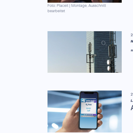
Foto: Placeit
|
Montage, Ausschnitt
bearbeitet
2
N
2
L