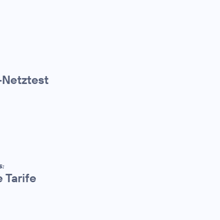
Netztest
S:
 Tarife