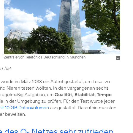
Zentrale von Telefónica Deutschland in München
t hat.
wurde im März 2018 ein Aufruf gestartet, um Leser zu
nd Nieren testen wollten. In den vergangenen sechs
n regelmäßig Aufgaben, um
Qualität, Stabilität, Tempo
e in der Umgebung zu prüfen. Für den Test wurde jeder
it 10 GB Datenvolumen
ausgestattet. Daraufhin mussten
er beweisen.
e des O
Netzes sehr zufrieden