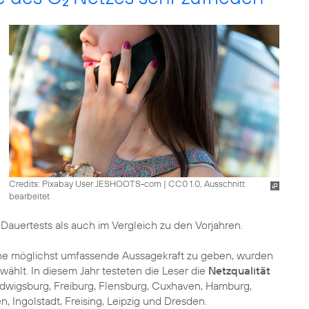
2
Credits: Pixabay User JESHOOTS-com
|
CC0 1.0, Ausschnitt
bearbeitet
auertests als auch im Vergleich zu den Vorjahren.
ine möglichst umfassende Aussagekraft zu geben, wurden
ählt. In diesem Jahr testeten die Leser die
Netzqualität
 Ludwigsburg, Freiburg, Flensburg, Cuxhaven, Hamburg,
, Ingolstadt, Freising, Leipzig und Dresden.