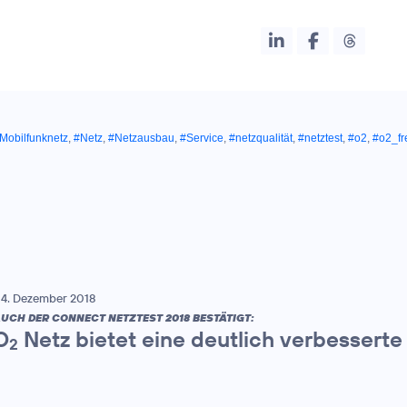
Mobilfunknetz
,
#Netz
,
#Netzausbau
,
#Service
,
#netzqualität
,
#netztest
,
#o2
,
#o2_fr
4. Dezember 2018
UCH DER CONNECT NETZTEST 2018 BESTÄTIGT:
O
Netz bietet eine deutlich verbesserte
2