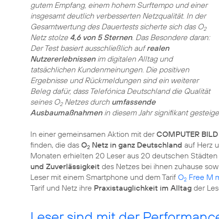
gutem Empfang, einem hohem Surftempo und einer
insgesamt deutlich verbesserten Netzqualität. In der
Gesamtwertung des Dauertests sicherte sich das O
2
Netz stolze
4,6 von 5 Sternen
. Das Besondere daran:
Der Test basiert ausschließlich auf
realen
Nutzererlebnissen
im digitalen Alltag und
tatsächlichen Kundenmeinungen. Die positiven
Ergebnisse und Rückmeldungen sind ein weiterer
Beleg dafür, dass Telefónica Deutschland die Qualität
seines O
Netzes durch
umfassende
2
Ausbaumaßnahmen
in diesem Jahr signifikant gesteiger
In einer gemeinsamen Aktion mit der
COMPUTER BILD
finden, die das
O
Netz in ganz Deutschland
auf Herz u
2
Monaten erhielten 20 Leser aus 20 deutschen Städte
und Zuverlässigkeit
des Netzes bei ihnen zuhause sowi
Leser mit einem Smartphone und dem Tarif
O
Free M m
2
Tarif und Netz ihre
Praxistauglichkeit im Alltag
der Les
Leser sind mit der Performanc