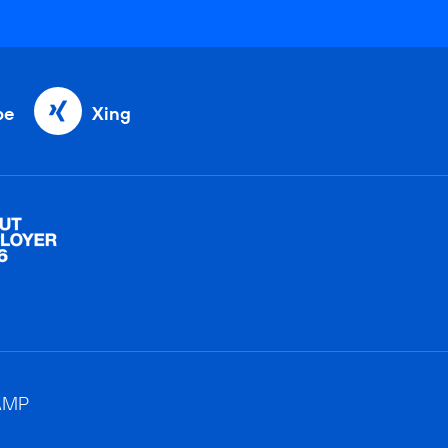
be
Xing
AMP