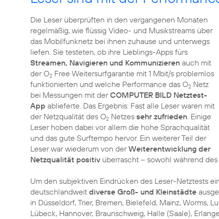
Die Leser überprüften in den vergangenen Monaten
regelmäßig, wie flüssig Video- und Musikstreams über
das Mobilfunknetz bei ihnen zuhause und unterwegs
liefen. Sie testeten, ob ihre Lieblings-Apps fürs
Streamen, Navigieren und Kommunizieren
auch mit
der O
Free Weitersurfgarantie mit 1 Mbit/s problemlos
2
funktionierten und welche Performance das O
Netz
2
bei Messungen mit der
COMPUTER BILD Netztest-
App
ablieferte. Das Ergebnis: Fast alle Leser waren mit
der Netzqualität des O
Netzes
sehr zufrieden
. Einige
2
Leser hoben dabei vor allem die hohe Sprachqualität
und das gute Surftempo hervor. Ein weiterer Teil der
Leser war wiederum von der
Weiterentwicklung der
Netzqualität positiv
überrascht – sowohl während des D
Um den subjektiven Eindrücken des Leser-Netztests e
deutschlandweit
diverse Groß- und Kleinstädte
ausgew
in Düsseldorf, Trier, Bremen, Bielefeld, Mainz, Worms,
Lübeck, Hannover, Braunschweig, Halle (Saale), Erlangen