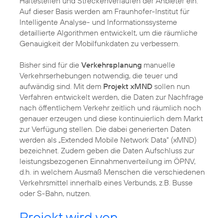
Haltestellen und Streckenverläufen der Anbieter ein.
Auf dieser Basis werden am Fraunhofer-Institut für
Intelligente Analyse- und Informationssysteme
detaillierte Algorithmen entwickelt, um die räumliche
Genauigkeit der Mobilfunkdaten zu verbessern.
Bisher sind für die
Verkehrsplanung
manuelle
Verkehrserhebungen notwendig, die teuer und
aufwändig sind. Mit dem
Projekt xMND
sollen nun
Verfahren entwickelt werden, die Daten zur Nachfrage
nach öffentlichem Verkehr zeitlich und räumlich noch
genauer erzeugen und diese kontinuierlich dem Markt
zur Verfügung stellen. Die dabei generierten Daten
werden als „Extended Mobile Network Data“ (xMND)
bezeichnet. Zudem geben die Daten Aufschluss zur
leistungsbezogenen Einnahmenverteilung im ÖPNV,
d.h. in welchem Ausmaß Menschen die verschiedenen
Verkehrsmittel innerhalb eines Verbunds, z.B. Busse
oder S-Bahn, nutzen.
Projekt wird von