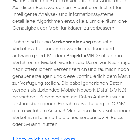
Haltestellen und Streckenverläufen der Anbieter ein.
Auf dieser Basis werden am Fraunhofer-Institut für
Intelligente Analyse- und Informationssysteme
detaillierte Algorithmen entwickelt, um die räumliche
Genauigkeit der Mobilfunkdaten zu verbessern.
Bisher sind für die
Verkehrsplanung
manuelle
Verkehrserhebungen notwendig, die teuer und
aufwändig sind. Mit dem
Projekt xMND
sollen nun
Verfahren entwickelt werden, die Daten zur Nachfrage
nach öffentlichem Verkehr zeitlich und räumlich noch
genauer erzeugen und diese kontinuierlich dem Markt
zur Verfügung stellen. Die dabei generierten Daten
werden als „Extended Mobile Network Data“ (xMND)
bezeichnet. Zudem geben die Daten Aufschluss zur
leistungsbezogenen Einnahmenverteilung im ÖPNV,
d.h. in welchem Ausmaß Menschen die verschiedenen
Verkehrsmittel innerhalb eines Verbunds, z.B. Busse
oder S-Bahn, nutzen.
Projekt wird von