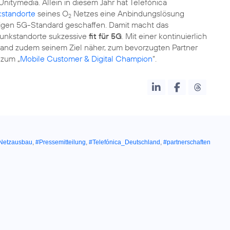
nitymedia. Allein in diesem Jahr hat Telefónica
kstandorte
seines O
Netzes eine Anbindungslösung
2
tigen 5G-Standard geschaffen. Damit macht das
unkstandorte sukzessive
fit für 5G
. Mit einer kontinuierlich
and zudem seinem Ziel näher, zum bevorzugten Partner
 zum „
Mobile Customer & Digital Champion
“.
Netzausbau
,
#Pressemitteilung
,
#Telefónica_Deutschland
,
#partnerschaften