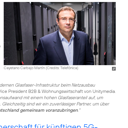
Cayetano Carbajo Martín (
Credits: Telefónica
)
odernen Glasfaser-Infrastruktur beim Netzausbau
 Vice President B2B & Wohnungswirtschaft von Unitymedia.
tionsaufwand mit einem hohen Glasfaseranteil auf, um
leichzeitig sind wir ein zuverlässiger Partner, um über
tschland gemeinsam voranzubringen
."
tnerschaft für künftigen 5G-