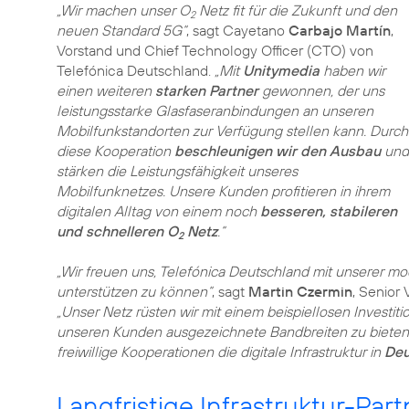
„Wir machen unser O
Netz fit für die Zukunft und den
2
neuen Standard 5G“
, sagt Cayetano
Carbajo Martín
,
Vorstand und Chief Technology Officer (CTO) von
Telefónica Deutschland.
„Mit
Unitymedia
haben wir
einen weiteren
starken Partner
gewonnen, der uns
leistungsstarke Glasfaseranbindungen an unseren
Mobilfunkstandorten zur Verfügung stellen kann. Durch
diese Kooperation
beschleunigen wir den Ausbau
und
stärken die Leistungsfähigkeit unseres
Mobilfunknetzes. Unsere Kunden profitieren in ihrem
digitalen Alltag von einem noch
besseren, stabileren
und schnelleren O
Netz
.“
2
„Wir freuen uns, Telefónica Deutschland mit unserer m
unterstützen zu können“
, sagt
Martin Czermin
, Senior
„Unser Netz rüsten wir mit einem beispiellosen Investi
unseren Kunden ausgezeichnete Bandbreiten zu bieten. G
freiwillige Kooperationen die digitale Infrastruktur in
Deu
Langfristige Infrastruktur-Par