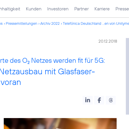
haltigkeit
Kunden
Investoren
Partner
Karriere
Presse
ws
Pressemitteilungen
Archiv 2022
Telefónica Deutschland ...en von Unitym
20.12.2018
rte des O
Netzes werden fit für 5G:
2
 Netzausbau mit Glasfaser-
 voran