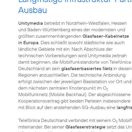
Ausbau
Unitymedia
betreibt in Nordrhein-Westfalen, Hessen
und Baden-Württemberg eines der modernsten und
größten zusammenhängenden
Glasfaser-Kabelnetze
in Europa
. Dies schließt sowohl städtische wie auch
ländliche Gebiete mit ein. Nach Abschluss der
technischen Vorbereitungen wird Unitymedia zeitnah
damit beginnen, die Mobilfunkstandorte von Telefónica
Deutschland an sein
glasfaserbasiertes Netz
in diesen
Regionen anzuschließen. Die technische Anbindung
erfolgt zwischen der jeweiligen Basisstation vor Ort und
dem nächsten zentralen Knotenpunkt im O
2
Mobilfunknetz (Mobile Backhaul). Der abgeschlossene
Kooperationsvertrag gibt beiden Parteien insbesondere
mit Blick auf den anstehenden 5G-Ausbau eine
langfri
Telefónica Deutschland verbindet mit seinem O
Mobilf
2
miteinander. Bei seiner
Glasfaserstrategie
setzt das U