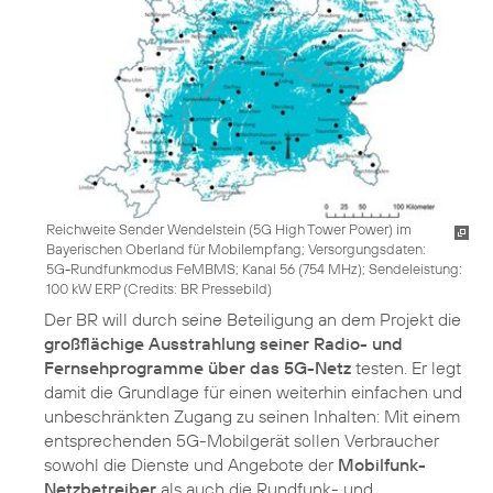
Reichweite Sender Wendelstein (5G High Tower Power) im
Bayerischen Oberland für Mobilempfang; Versorgungsdaten:
5G-Rundfunkmodus FeMBMS; Kanal 56 (754 MHz); Sendeleistung:
100 kW ERP (
Credits: BR Pressebild
)
Der BR will durch seine Beteiligung an dem Projekt die
großflächige Ausstrahlung seiner Radio- und
Fernsehprogramme über das 5G-Netz
testen. Er legt
damit die Grundlage für einen weiterhin einfachen und
unbeschränkten Zugang zu seinen Inhalten: Mit einem
entsprechenden 5G-Mobilgerät sollen Verbraucher
sowohl die Dienste und Angebote der
Mobilfunk-
Netzbetreiber
als auch die Rundfunk- und