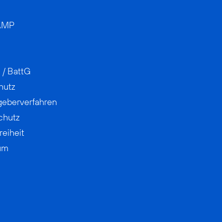
AMP
 / BattG
hutz
geberverfahren
chutz
reiheit
um