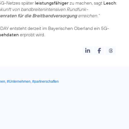
 5G-Netzes später
leistungsfähiger
zu machen, sagt
Lesch
:
ukunft von bandbreitenintensiven Rundfunk-
enraten für die Breitbandversorgung
erreichen.“
AY entsteht derzeit im Bayerischen Oberland ein 5G-
sehdaten
erprobt wird.
hen
,
#Unternehmen
,
#partnerschaften