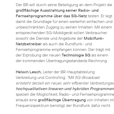
Der BR will durch seine Beteiligung an dem Projekt die
großflächige Ausstrahlung seiner Radio- und
Fernsehprogramme über das 5G-Netz
testen. Er legt
damit die Grundlage für einen weiterhin einfachen und
unbeschränkten Zugang zu seinen Inhalten: Mit einem
entsprechenden 5G-Mobilgerät sollen Verbraucher
sowohl die Dienste und Angebote der
Mobilfunk-
Netzbetreiber
als auch die Rundfunk- und
Fernsehprogramme empfangen können. Der trägt mit
der Erprobung der neuen
Technologie 5G
als einem
der kommenden Übertragungsstandards Rechnung.
Helwin Lesch,
Leiter der BR-Hauptabteilung
Verbreitung und Controlling:
"Mit 5G-Broadcast
entsteht derzeit ein neuer, sehr effizienter Verbreitung
hochqualitativen linearen und hybriden Programmen
speziell die Möglichkeit, Radio- und Fernsehprogram
erlaubt eine
großflächige Übertragung
von Inhalten i
Frequenzspektrum benötigt der Rundfunk dafür nicht.