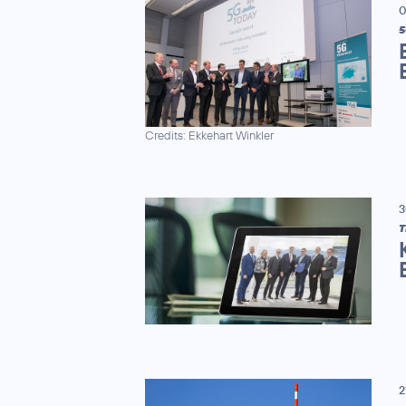
0
5
Credits: Ekkehart Winkler
3
T
2