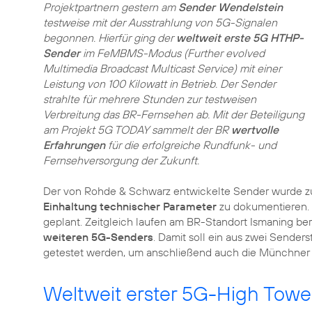
Projektpartnern gestern am
Sender Wendelstein
testweise mit der Ausstrahlung von 5G-Signalen
begonnen. Hierfür ging der
weltweit erste 5G HTHP-
Sender
im FeMBMS-Modus (Further evolved
Multimedia Broadcast Multicast Service) mit einer
Leistung von 100 Kilowatt in Betrieb. Der Sender
strahlte für mehrere Stunden zur testweisen
Verbreitung das BR-Fernsehen ab. Mit der Beteiligung
am Projekt 5G TODAY sammelt der BR
wertvolle
Erfahrungen
für die erfolgreiche Rundfunk- und
Fernsehversorgung der Zukunft.
Der von Rohde & Schwarz entwickelte Sender wurde z
Einhaltung technischer Parameter
zu dokumentieren. E
geplant. Zeitgleich laufen am BR-Standort Ismaning ber
weiteren 5G-Senders
. Damit soll ein aus zwei Sende
getestet werden, um anschließend auch die Münchner I
Weltweit erster 5G-High Tow