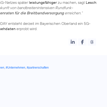
 5G-Netzes später
leistungsfähiger
zu machen, sagt
Lesch
:
ukunft von bandbreitenintensiven Rundfunk-
enraten für die Breitbandversorgung
erreichen.“
AY entsteht derzeit im Bayerischen Oberland ein 5G-
sehdaten
erprobt wird.
hen
,
#Unternehmen
,
#partnerschaften