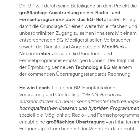
Der BR will durch seine Beteiligung an dem Projekt die
großflächige Ausstrahlung seiner Radio- und
Fernsehprogramme über das 5G-Netz
testen. Er legt
damit die Grundlage für einen weiterhin einfachen und
unbeschränkten Zugang zu seinen Inhalten: Mit einem
entsprechenden 5G-Mobilgerät sollen Verbraucher
sowohl die Dienste und Angebote der
Mobilfunk-
Netzbetreiber
als auch die Rundfunk- und
Fernsehprogramme empfangen können. Der trägt mit
der Erprobung der neuen
Technologie 5G
als einem
der kommenden Übertragungsstandards Rechnung.
Helwin Lesch,
Leiter der BR-Hauptabteilung
Verbreitung und Controlling:
"Mit 5G-Broadcast
entsteht derzeit ein neuer, sehr effizienter Verbreitung
hochqualitativen linearen und hybriden Programmen
speziell die Möglichkeit, Radio- und Fernsehprogram
erlaubt eine
großflächige Übertragung
von Inhalten i
Frequenzspektrum benötigt der Rundfunk dafür nicht.