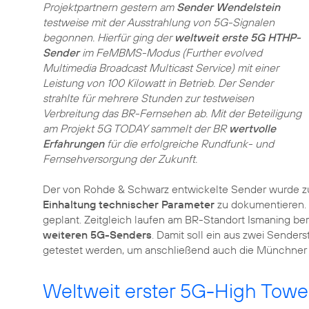
Projektpartnern gestern am
Sender Wendelstein
testweise mit der Ausstrahlung von 5G-Signalen
begonnen. Hierfür ging der
weltweit erste 5G HTHP-
Sender
im FeMBMS-Modus (Further evolved
Multimedia Broadcast Multicast Service) mit einer
Leistung von 100 Kilowatt in Betrieb. Der Sender
strahlte für mehrere Stunden zur testweisen
Verbreitung das BR-Fernsehen ab. Mit der Beteiligung
am Projekt 5G TODAY sammelt der BR
wertvolle
Erfahrungen
für die erfolgreiche Rundfunk- und
Fernsehversorgung der Zukunft.
Der von Rohde & Schwarz entwickelte Sender wurde z
Einhaltung technischer Parameter
zu dokumentieren. E
geplant. Zeitgleich laufen am BR-Standort Ismaning ber
weiteren 5G-Senders
. Damit soll ein aus zwei Sende
getestet werden, um anschließend auch die Münchner I
Weltweit erster 5G-High Tow