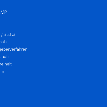
AMP
 / BattG
hutz
geberverfahren
chutz
reiheit
um