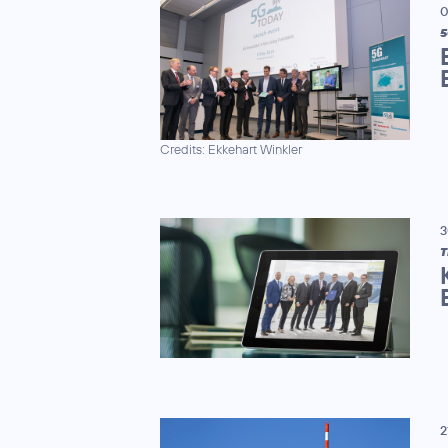
0
5
Credits: Ekkehart Winkler
3
T
2